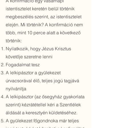
A konfirmáció egy vasárnapi
istentisztelet keretén belül történik
megbeszélés szerint, az istentisztelet
elején. Mi történik? A konfirmáció nem
több, mint 10 perce alatt a következő
történik:
Nyilatkozik, hogy Jézus Krisztus
követője szeretne lenni
Fogadalmat tesz
A lelkipásztor a gyülekezet
úrvacsorával élő, teljes jogú tagjává
nyilvánítja
A lelkipásztor (az ősegyház gyakorlata
szerint) kézrátétellel kéri a Szentlélek
áldását a keresztyén küldetéséhez.
A gyülekezet főgondnoka már teljes