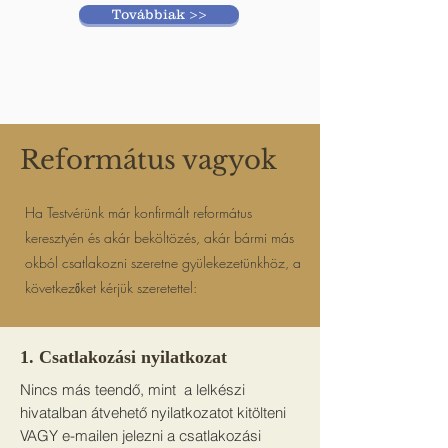
Továbbiak >>
Református vagyok
Ha Testvérünk már konfirmált református
keresztyén és akár beköltözés, akár bármi más
okból csatlakozni szeretne gyülekezetünkhöz, a
következőket kérjük szeretettel:
1. Csatlakozási nyilatkozat
Nincs más teendő, mint a lelkészi
hivatalban átvehető nyilatkozatot kitölteni
VAGY e-mailen jelezni a csatlakozási