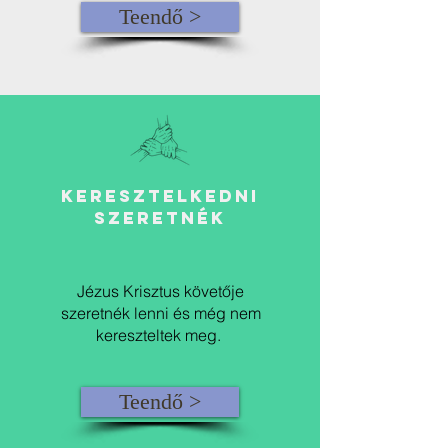
Teendő >
keresztelkedni
szeretnék
Jézus Krisztus követője
szeretnék lenni és még nem
kereszteltek meg.
Teendő >