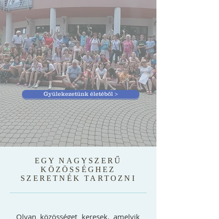
Gyülekezetünk életéből >
EGY NAGYSZERŰ
KÖZÖSSÉGHEZ
SZERETNÉK TARTOZNI
Olyan közösséget keresek, amelyik