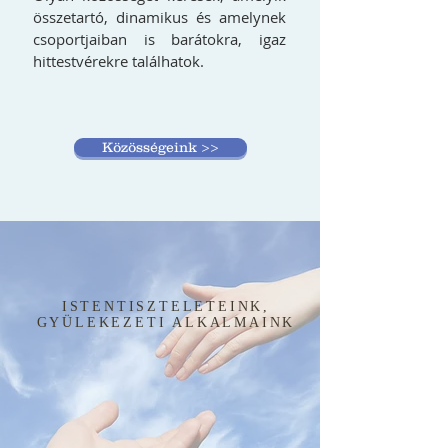
összetartó, dinamikus és amelynek
csoportjaiban is barátokra, igaz
hittestvérekre találhatok.
Közösségeink >>
ISTENTISZTELETEINK,
GYÜLEKEZETI ALKALMAINK