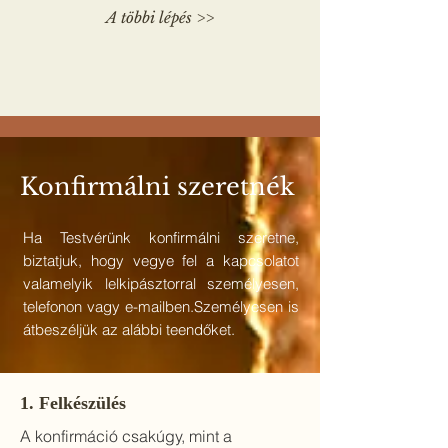
A többi lépés >>
Konfirmálni szeretnék
Ha Testvérünk konfirmálni szeretne,
biztatjuk, hogy vegye fel a kapcsolatot
valamelyik lelkipásztorral személyesen,
telefonon vagy e-mailben.Személyesen is
átbeszéljük az alábbi teendőket.
1. Felkészülés
A konfirmáció csakúgy, mint a