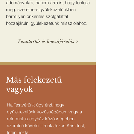
adományokra, hanem arra is, hogy fontolja
meg: szeretne-e gyülekezetünkben
bármilyen önkéntes szolgálattal
hozzájárulni gyülekezetünk missziójához.
Fenntartás és hozzájárulás >
Más felekezetű
vagyok
Ha Testvérünk úgy érzi, hogy
gyülekezetünk közösségében, vagy a
református egyház közösségében
szeretné követni Urunk Jézus Krisztust,
Isten hozta.