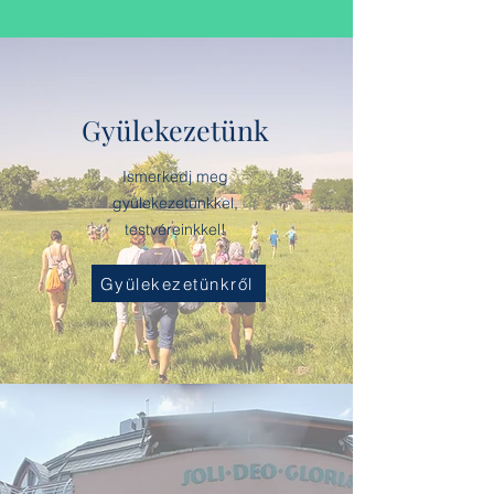
Gyülekezetünk
Ismerkedj meg
gyülekezetünkkel,
testvéreinkkel!
Gyülekezetünkről