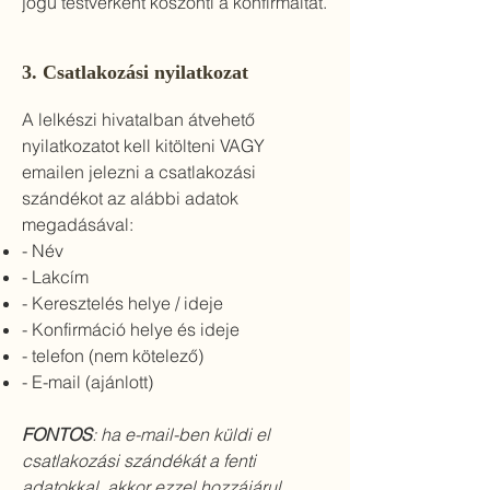
jogú testvérként köszönti a konfirmáltat
.
3. Csatlakozási nyilatkozat
A lelkészi hivatalban átvehető
nyilatkozatot kell kitölteni VAGY
emailen jelezni a csatlakozási
szándékot az alábbi adatok
megadásával:
- Név
- Lakcím
- Keresztelés helye / ideje
- Konfirmáció helye és ideje
- telefon (nem kötelező)
- E-mail (ajánlott)
FONTOS
: ha e-mail-ben küldi el
csatlakozási szándékát a fenti
adatokkal, akkor ezzel hozzájárul,