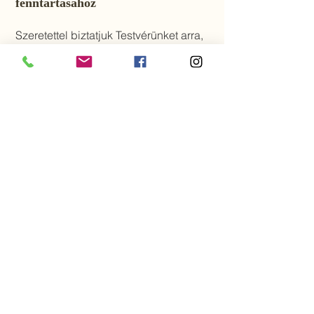
fenntartásához
Szeretettel biztatjuk Testvérünket arra,
hogy járuljon hozzá gyülekezetünk
életéhez, fenntartásához.
Egyházunkban a teljes jogú
egyháztagság egyik feltétele a
fenntartói járulék befizetése. Ezen túl
azonban biztatjuk testvérünket nem
csak gyülekezetünk rendezvényeit,
közösségi életét támogató
adományokra, hanem arra is, hogy
fontolja meg: szeretne-e
gyülekezetünkben bármilyen önkéntes
szolgálattal hozzájárulni
gyülekezetünk missziójához.
Fenntartás és hozzájárulás >