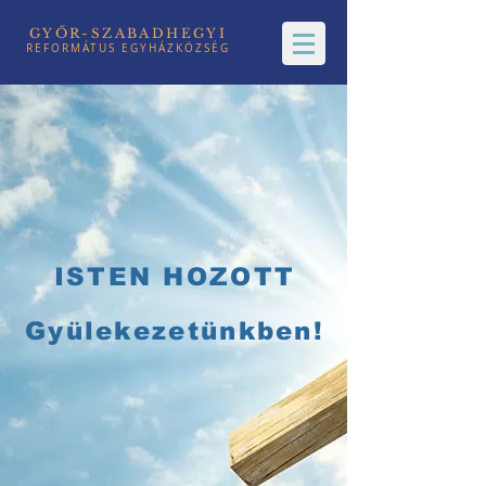
GYŐR-SZABADHEGYI
REFORMÁTUS EGYHÁZKÖZSÉG
ISTEN HOZOTT
Gyülekezetünkben!