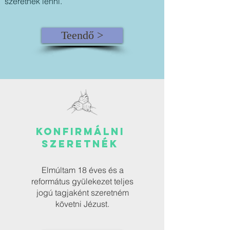
szeretnék lenni.
Teendő >
KONFIrmálni
szeretnék
Elmúltam 18 éves és a
református gyülekezet teljes
jogú tagjaként szeretném
követni Jézust.