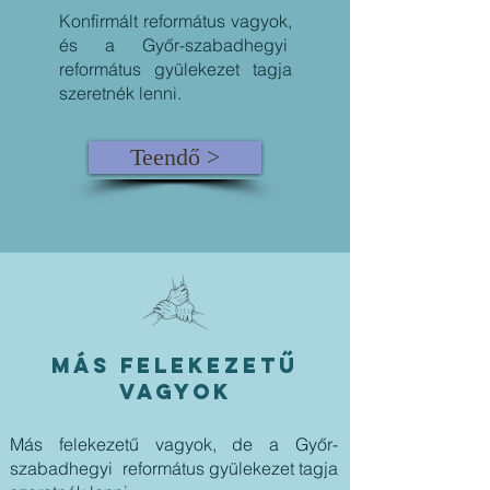
Konfirmált református vagyok,
és a Győr-szabadhegyi
református gyülekezet tagja
szeretnék lenni.
Teendő >
MÁS FELEKEZETŰ
vagyok
Más felekezetű vagyok, de a Győr-
szabadhegyi református gyülekezet tagja