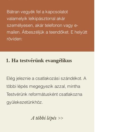
Bátran vegyék fel a kapcsolatot
valamelyik lelkipásztorral akár
személyesen, akár telefonon vagy e-
mailen. Átbeszéljük a teendőket. E helyütt
röviden:
1. Ha testvérünk evangélikus
Elég jeleznie a csatlakozási szándékot. A
többi lépés megegyezik azzal, mintha
Testvérünk reformátusként csatlakozna
gyülekezetünkhöz.
A többi lépés >>