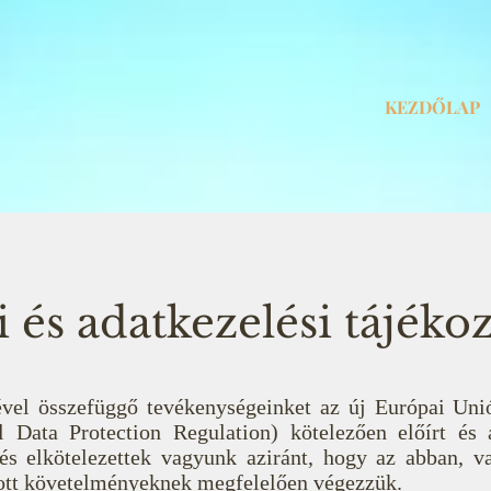
KEZDŐLAP
és adatkezelési tájékoz
vel összefüggő tevékenységeinket az új Európai Unió
 Data Protection Regulation) kötelezően előírt és
 és elkötelezettek vagyunk aziránt, hogy az abban, v
ott követelményeknek megfelelően végezzük.