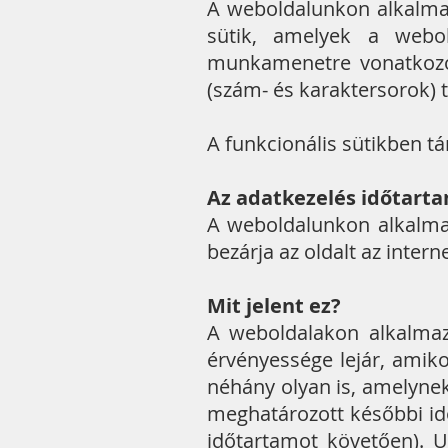
A weboldalunkon alkalmaz
sütik, amelyek a webo
munkamenetre vonatkozó 
(szám- és karaktersorok) 
A funkcionális sütikben t
Az adatkezelés időtart
A weboldalunkon alkalmaz
bezárja az oldalt az inte
Mit jelent ez?
A weboldalakon alkalmazo
érvényessége lejár, amiko
néhány olyan is, amelyne
meghatározott későbbi idő
időtartamot követően). 