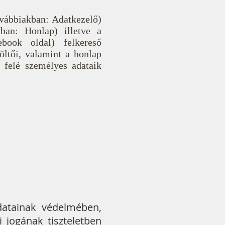
vábbiakban: Adatkezelő)
kban: Honlap) illetve a
ebook oldal) felkereső
öltői, valamint a honlap
) felé személyes adataik
datainak védelmében,
 jogának tiszteletben