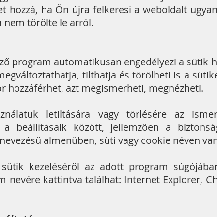
et hozzá, ha Ön újra felkeresi a weboldalt ugyan
 nem törölte le arról.
ző program automatikusan engedélyezi a sütik h
egváltoztathatja, tilthatja és törölheti is a sütik
r hozzáférhet, azt megismerheti, megnézheti.
ználatuk letiltására vagy törlésére az isme
a beállításaik között, jellemzően a biztons
lnevezésű almenüben, süti vagy cookie néven van
sütik kezeléséről az adott program súgójában
 nevére kattintva találhat: Internet Explorer, Ch