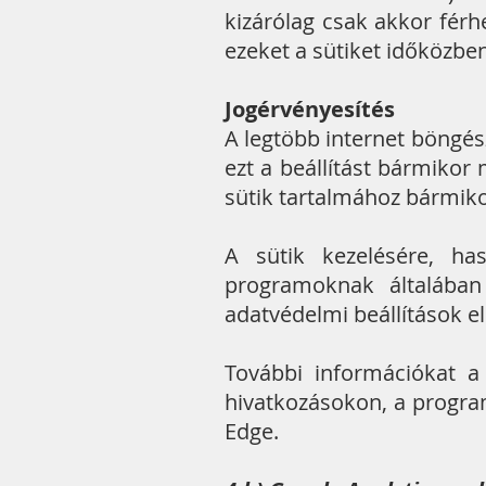
kizárólag csak akkor férh
ezeket a sütiket időközben
Jogérvényesítés
A legtöbb internet böngés
ezt a beállítást bármikor m
sütik tartalmához bármiko
A sütik kezelésére, has
programoknak általában 
adatvédelmi beállítások e
További információkat a 
hivatkozásokon, a program
Edge.