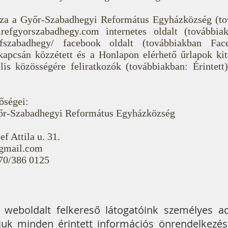
za a Győr-Szabadhegyi Református Egyházközség (to
.refgyorszabadhegy.com internetes oldalt (továbbia
refszabadhegy/ facebook oldalt (továbbiakban Fac
kapcsán közzétett és a Honlapon elérhető űrlapok kit
lis közösségére feliratkozók (továbbiakban: Érintett
őségei:
yőr-Szabadhegyi Református Egyházközség
f Attila u. 31.
@gmail.com
70/386 0125
a weboldalt felkereső látogatóink személyes a
juk minden érintett információs önrendelkezési