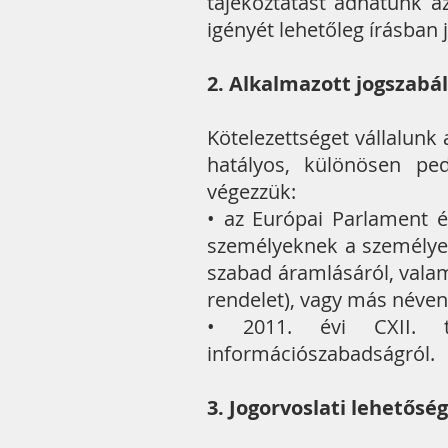
tájékoztatást adhatunk a
igényét lehetőleg írásban j
2. Alkalmazott jogszabá
Kötelezettséget vállalun
hatályos, különösen ped
végezzük:
• az Európai Parlament é
személyeknek a személyes
szabad áramlásáról, valam
rendelet), vagy más néven
• 2011. évi CXII. tö
információszabadságról.
3. Jogorvoslati lehetősé