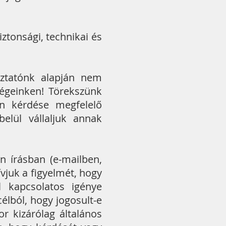
tonsági, technikai és
oztatónk alapján nem
ségeinken! Törekszünk
en kérdése megfelelő
elül vállaljuk annak
n írásban (e-mailben,
vjuk a figyelmét, hogy
 kapcsolatos igénye
célból, hogy jogosult-e
or kizárólag általános