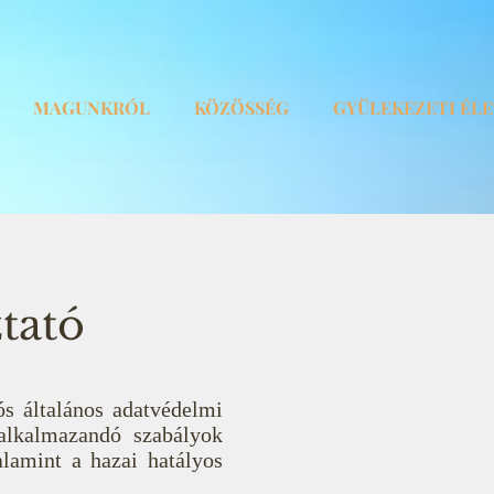
MAGUNKRÓL
KÖZÖSSÉG
GYÜLEKEZETI ÉL
tató
s általános adatvédelmi
 alkalmazandó szabályok
alamint a hazai hatályos