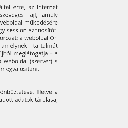
tal erre, az internet
szöveges fájl, amely
a weboldal működésére
y session azonosítót,
sorozat; a weboldal Ön
 amelynek tartalmát
jból meglátogatja – a
 weboldal (szerver) a
t megvalósítani.
nböztetése, illetve a
dott adatok tárolása,