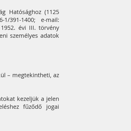
ság Hatósághoz (1125
-1/391-1400; e-mail:
1952. évi III. törvény
íteni személyes adatok
l – megtekintheti, az
tokat kezeljük a jelen
eléshez fűződő jogai