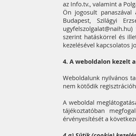
az Info.tv., valamint a Pol
Ön jogosult panaszával
Budapest, Szilágyi Erzs
ugyfelszolgalat@naih.hu) 
szerint hatáskörrel és il
kezelésével kapcsolatos jo
4. A weboldalon kezelt 
Weboldalunk nyilvános ta
nem kötődik regisztrációh
A weboldal meglátogatása,
tájékoztatóban megfoga
érvényesítését a következő
4.a) Sütik (cookie) kezelé