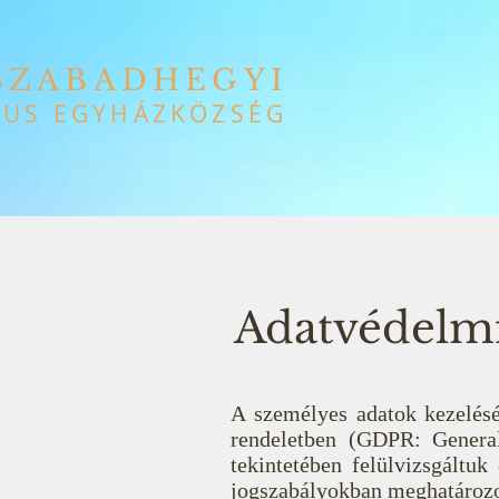
SZABADHEGYI
US EGYHÁZKÖZSÉG
Adatvédelmi 
A személyes adatok kezelésé
rendeletben (GDPR: General
tekintetében felülvizsgáltuk
jogszabályokban meghatároz