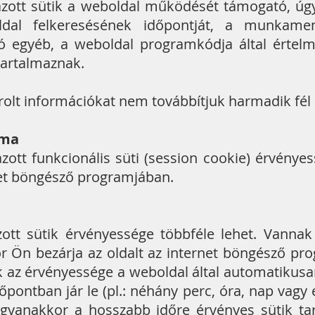
ott sütik a weboldal működését támogató, úgy
ldal felkeresésének időpontját, a munkame
egyéb, a weboldal programkódja által értelm
tartalmaznak.
árolt információkat nem továbbítjuk harmadik fél
ama
ott funkcionális süti (session cookie) érvényes
rnet böngésző programjában.
tt sütik érvényessége többféle lehet. Vannak
r Ön bezárja az oldalt az internet böngésző pro
k az érvényessége a weboldal által automatikus
pontban jár le (pl.: néhány perc, óra, nap vag
Ugyanakkor a hosszabb időre érvényes sütik ta