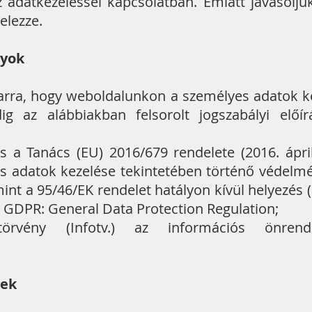
z adatkezeléssel kapcsolatban. Emiatt javasolju
elezze.
lyok
k arra, hogy weboldalunkon a személyes adatok k
ig az alábbiakban felsorolt jogszabályi előí
s a Tanács (EU) 2016/679 rendelete (2016. ápril
 adatok kezelése tekintetében történő védelmér
int a 95/46/EK rendelet hatályon kívül helyezés 
 GDPR: General Data Protection Regulation;
rvény (Infotv.) az információs önrend
gek