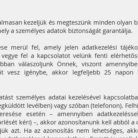
almasan kezeljük és megteszünk minden olyan biz
mely a személyes adatok biztonságát garantálja.
e merül fel, amely jelen adatkezelési tájék
 vegye fel a kapcsolatot velünk fenti elérhető
abban válaszoljunk Önnek, viszont amennyib
t vesz igénybe, akkor legfeljebb 25 napon b
atást személyes adatai kezelésével kapcsolatba
gküldött levélben) vagy szóban (telefonon). Felhí
eresése esetén – amennyiben adatkezeléssel
örlését kéri) –, akkor azonosítanunk kell abból a 
ítjük azt. Ha az azonosítás nem lehetséges, akk