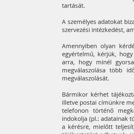
tartását.
A személyes adatokat biz
szervezési intézkedést, a
Amennyiben olyan kérdés
egyértelmű, kérjük, hogy
arra, hogy minél gyors
megválaszolása több idő
megválaszolását.
Bármikor kérhet tájékozt
illetve postai címünkre me
telefonon történő megk
indokolja (pl.: adatainak t
a kérésre, mielőtt teljes