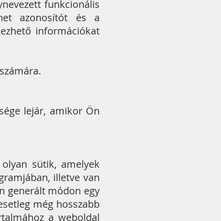
nevezett funkcionális
net azonosítót és a
ezhető információkat
 számára.
sége lejár, amikor Ön
 olyan sütik, amelyek
gramjában, illetve van
an generált módon egy
y esetleg még hosszabb
rtalmához a weboldal