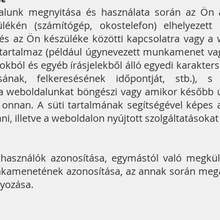
alunk megnyitása és használata során az Ön ál
ülékén (számítógép, okostelefon) elhelyezett 
és az Ön készüléke közötti kapcsolatra vagy 
tartalmaz (például úgynevezett munkamenet vag
kból és egyéb írásjelekből álló egyedi karakter
sának, felkeresésének időpontját, stb.), s
 weboldalunkat böngészi vagy amikor később ú
 onnan. A süti tartalmának segítségével képes a
ani, illetve a weboldalon nyújtott szolgáltatásoka
lhasználók azonosítása, egymástól való megkülö
nkamenetének azonosítása, az annak során mega
yozása.