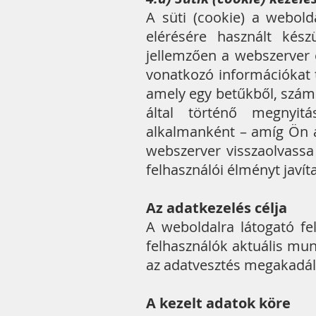
A süti (cookie) a webold
elérésére használt kész
jellemzően a webszerver 
vonatkozó információkat 
amely egy betűkből, számo
által történő megnyitá
alkalmanként – amíg Ön a
webszerver visszaolvassa
felhasználói élményt javít
Az adatkezelés célja
A weboldalra látogató fe
felhasználók aktuális mu
az adatvesztés megakadál
A kezelt adatok köre