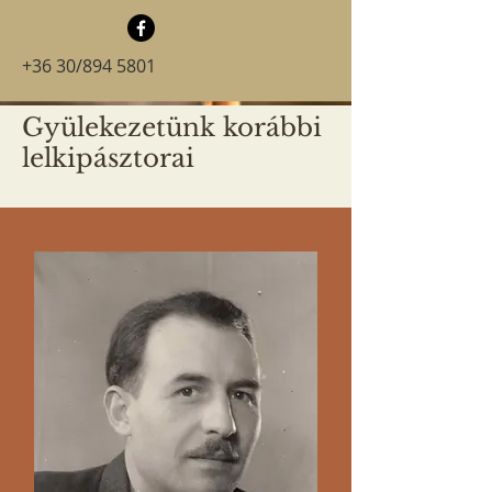
+36 30/894 5801
Gyülekezetünk korábbi
lelkipásztorai