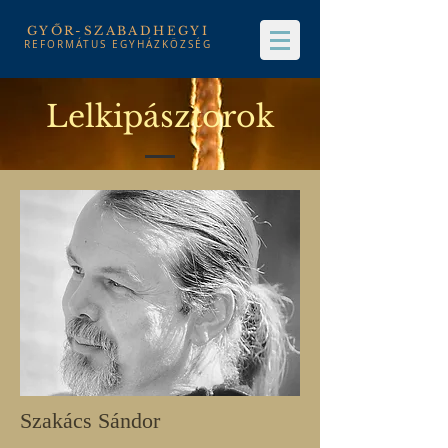
GYŐR-SZABADHEGYI
REFORMÁTUS EGYHÁZKÖZSÉG
Lelkipásztorok
Szakács Sándor