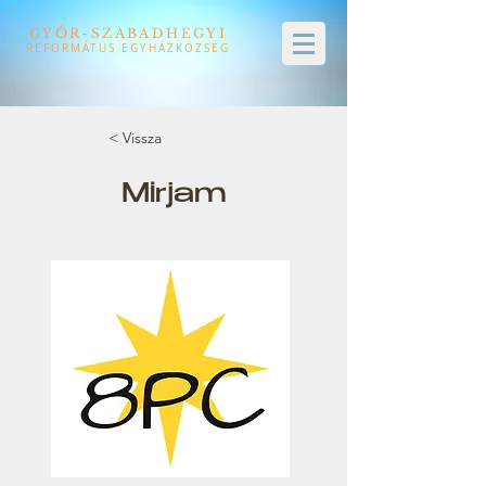
GYŐR-SZABADHEGYI
REFORMÁTUS EGYHÁZKÖZSÉG
< Vissza
Mirjam