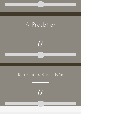
A Presbiter
0
Református Keresztyén
0