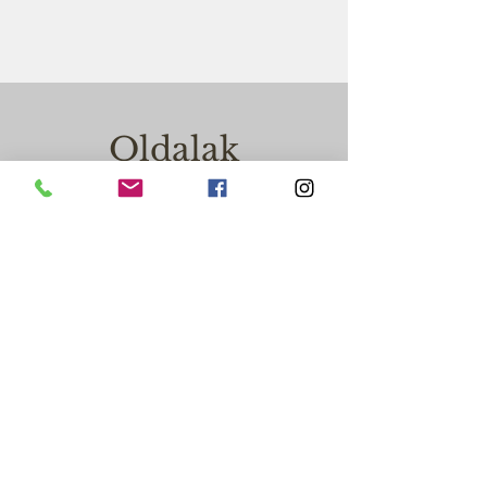
Oldalak
Eseménynaptár
GO