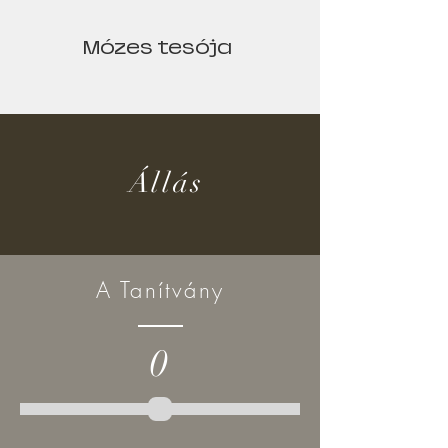
Mózes tesója
Állás
A Tanítvány
0