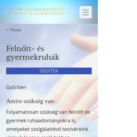
GYŐR-SZABADHEGYI
REFORMÁTUS EGYHÁZKÖZSÉG
< Vissza
Felnőtt- és
gyermekruhák
SEGÍTEK
Győrben
Amire szükség van:
Folyamatosan szükség van felnőtt és
gyermek ruhaadományokra is,
amelyeket szolgálattévő testvéreink