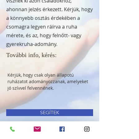
visznek ki azon családokhoz,
ahonnan jelzés érkezett. Kérjük, hogy
a könnyebb osztás érdekében a
csomagra legyen ráírva a ruha
mérete, és az, hogy felnőtt- vagy
gyerekruha-adomány.
További info, kérés:
Kérjük, hogy csak olyan állapotú 
ruházatot adományozzanak, amelyeket 
jó szívvel felvennének.
SEGÍTEK