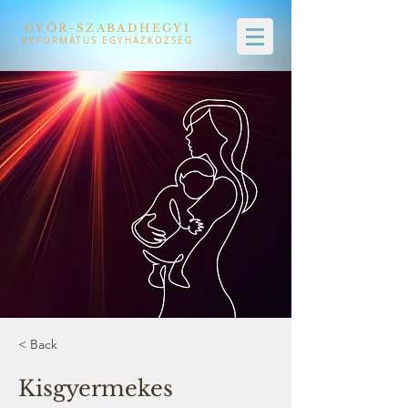
GYŐR-SZABADHEGYI
REFORMÁTUS EGYHÁZKÖZSÉG
< Back
Kisgyermekes