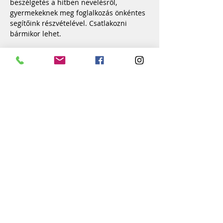
beszélgetés a hitben nevelésről, 
gyermekeknek meg foglalkozás önkéntes 
segítőink részvételével. Csatlakozni 
bármikor lehet.
Previous
Next
Győr-Szabadhegyi Református
Egyházközség
9028 - Győr, József Attila u. 31.
refszabadhegy@gmail.com