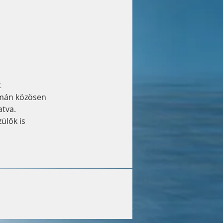
 
omán közösen 
tva. 
ülők is 