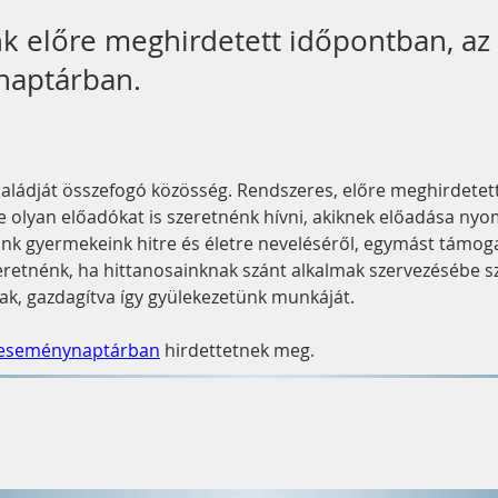
k előre meghirdetett időpontban, az
aptárban.
saládját összefogó közösség. Rendszeres, előre meghirdetett
re olyan előadókat is szeretnénk hívni, akiknek előadása ny
k gyermekeink hitre és életre neveléséről, egymást támoga
retnénk, ha hittanosainknak szánt alkalmak szervezésébe sz
ak, gazdagítva így gyülekezetünk munkáját.
eseménynaptárban
 hirdettetnek meg.