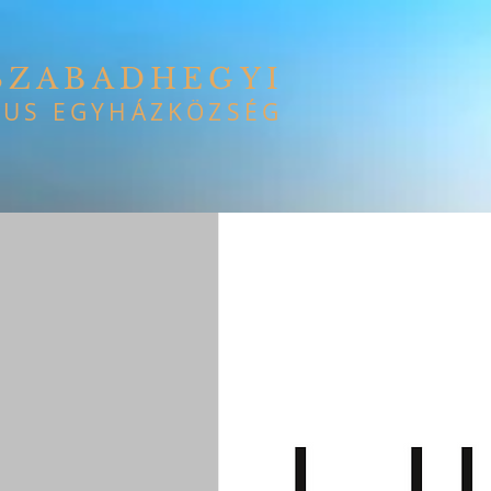
SZABADHEGYI
US EGYHÁZKÖZSÉG