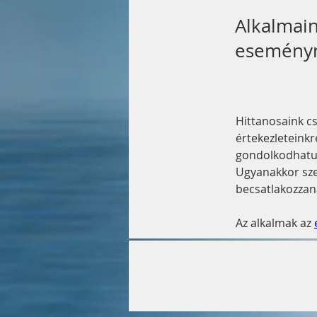
Alkalmain
eseményn
Hittanosaink c
értekezleteink
gondolkodhatun
Ugyanakkor sze
becsatlakozzan
Az alkalmak az 