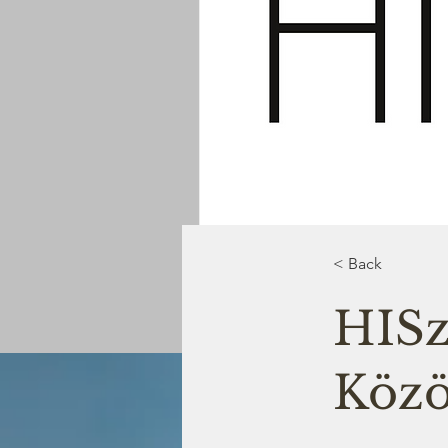
< Back
HISz
Közö