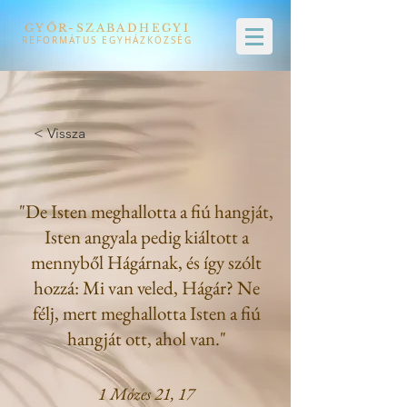
GYŐR-SZABADHEGYI
REFORMÁTUS EGYHÁZKÖZSÉG
< Vissza
"De Isten meghallotta a fiú hangját,
Isten angyala pedig kiáltott a
mennyből Hágárnak, és így szólt
hozzá: Mi van veled, Hágár? Ne
félj, mert meghallotta Isten a fiú
hangját ott, ahol van."
1 Mózes 21, 17