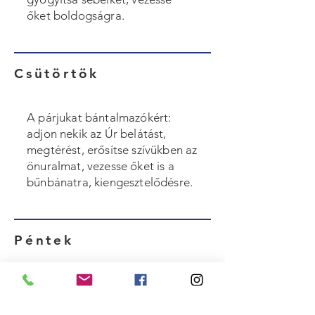
őket boldogságra.
Csütörtök
A párjukat bántalmazókért:
adjon nekik az Úr belátást,
megtérést, erősítse szívükben az
önuralmat, vezesse őket is a
bűnbánatra, kiengesztelődésre.
Péntek
Gyermekáldás nélkül élő
házaspárokért: találják meg azt