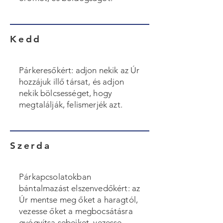
Kedd
Párkeresőkért: adjon nekik az Úr
hozzájuk illő társat, és adjon
nekik bölcsességet, hogy
megtalálják, felismerjék azt.
Szerda
Párkapcsolatokban
bántalmazást elszenvedőkért: az
Úr mentse meg őket a haragtól,
vezesse őket a megbocsátásra
gyógyítsa sebeiket, vezesse