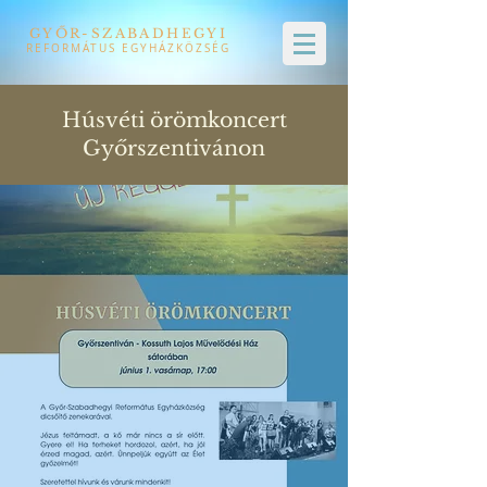
GYŐR-SZABADHEGYI
REFORMÁTUS EGYHÁZKÖZSÉG
Húsvéti örömkoncert
Győrszentivánon