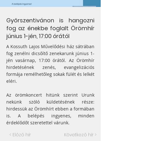
Győrszentivánon is hangozni
fog az énekbe foglalt Örömhír
június 1-jén, 17:00 órától
A Kossuth Lajos Művelődési ház sátrában
fog zenélni dicsőítő zenekarunk június 1-
jén vasárnap, 17:00 órától. Az Örömhír
hirdetésének zenés, evangelizációs
formája remélhetőleg sokak fülét és lelkét
eléri.
Az örömkoncert hitünk szerint Urunk
nekünk szóló küldetésének része:
hirdessük az Örömhírt ebben a formában
is. A belépés ingyenes, minden
érdeklődőt szeretettel várunk.
< Előző hír
Következő hír >