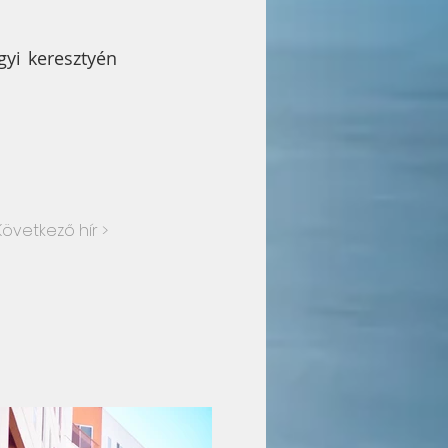
gyi keresztyén
Következő hír >