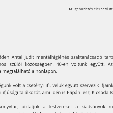
Az igehirdetés elérhető itt
dden Antal Judit mentálhigiénés szaktanácsadó tart
nos szülői közösségben, 40-en voltunk együtt. Az
a megtalálható a honlapon.
nk volt a csetényi ifi, velük együtt szervezik ifjaink 
 ifjúsági találkozót, ami idén is Pápán lesz, Kicsoda 
nyvtár, bíztatjuk a testvéreket a kiadványok me