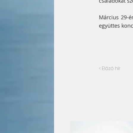
családokat sze
Március 29-é
együttes konce
< Előző hír