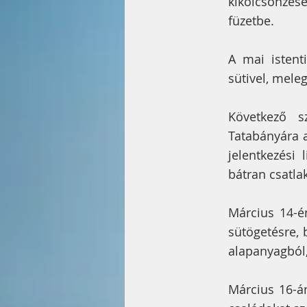
kikölcsönzésér
füzetbe.
A mai istenti
sütivel, meleg
Következő s
Tatabányára a
jelentkezési 
bátran csatla
Március 14-én
sütögetésre, 
alapanyagból,
Március 16-á