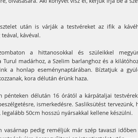
e, olvasására. Aki könyvet visz el, kérjük írja be a s
sztelet után is várják a testvéreket az ifik a kávé
 teával, kávéval.
zombaton a hittanosokkal és szüleikkel megyün
 Turul madárhoz, a Szelim barlanghoz és a kilátóhoz
link a honlap eseménynaptárában. Bíztatjuk a gyüle
kozzanak, kora délután érünk haza.
 pénteken délután 16 órától a kárpátaljai testvéreke
beszélgetésre, ismerkedésre. Sasliksütést tervezünk, h
 legalább 50cm hosszú nyársakkal kellene készülni.
n vasárnap pedig reméljük már szép tavaszi időben 