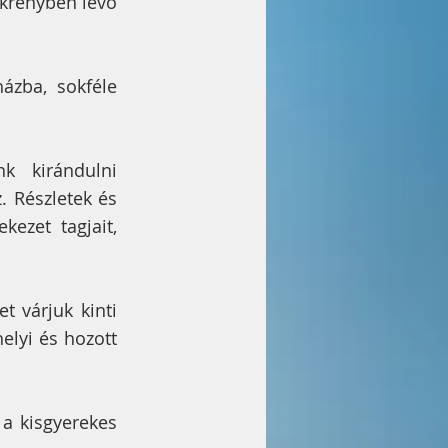
zekrényben levő
házba, sokféle
k kirándulni
. Részletek és
kezet tagjait,
t várjuk kinti
elyi és hozott
a kisgyerekes