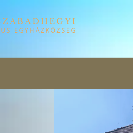
SZABADHEGYI
US EGYHÁZKÖZSÉG