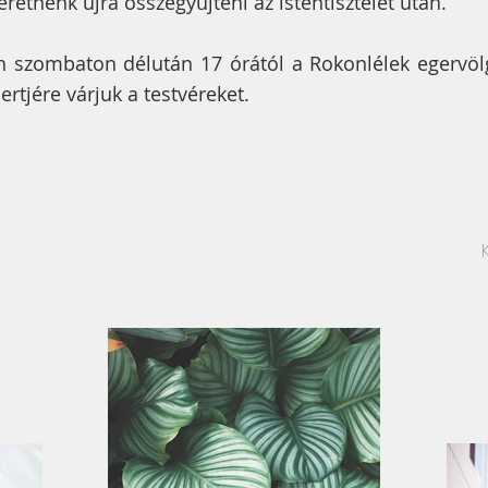
retnénk újra összegyűjteni az istentisztelet után.
n szombaton délután 17 órától a Rokonlélek egervöl
rtjére várjuk a testvéreket.