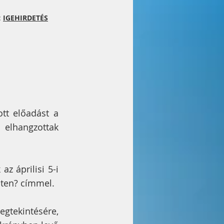
:
IGEHIRDETÉS
ott előadást a
 elhangzottak
az áprilisi 5-i
Isten? címmel.
gtekintésére,