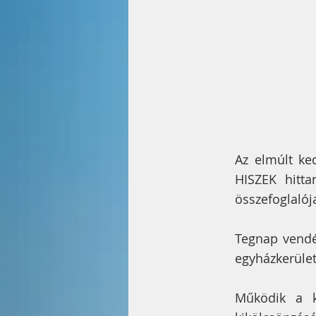
Az elmúlt ke
HISZEK hitta
összefoglalój
Tegnap vendégü
egyházkerületi
Működik a kö