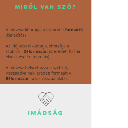
MIRŐL VAn szó?
A művész kifaragja a szobrot =
formáció
(kialakítás)
Az időjárás elkoptatja, eltorzítja a
szobrot=
DEformáció
(az eredeti forma
elvesztése / eltorzulás)
A művész helyrehozza a szobrot,
visszaadva neki eredeti formáját =
REformáció
- azaz visszaalakítás
imádság