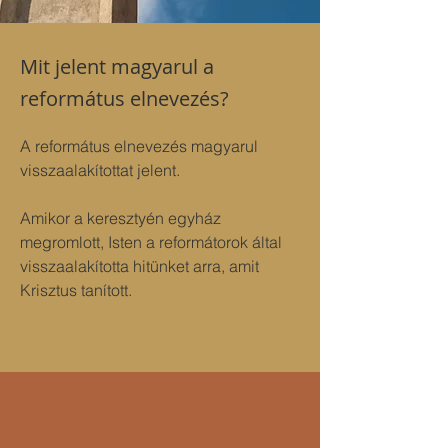
Mit jelent magyarul a
református elnevezés?
A református elnevezés magyarul 
visszaalakítottat jelent. 
Amikor a keresztyén egyház 
megromlott, Isten a reformátorok által 
visszaalakította hitünket arra, amit 
Krisztus tanított.