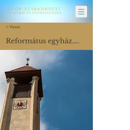
GYŐR-SZABADHEGYI
REFORMÁTUS EGYHÁZKÖZSÉG
< Vissza
Református egyház....