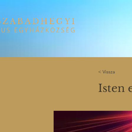
SZABADHEGYI
US EGYHÁZKÖZSÉG
< Vissza
Isten 