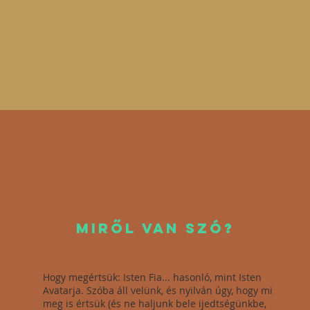
MIRŐL VAn szó?
Hogy megértsük: Isten Fia... hasonló, mint Isten
Avatarja. Szóba áll velünk, és nyilván úgy, hogy mi
meg is értsük (és ne haljunk bele ijedtségünkbe,