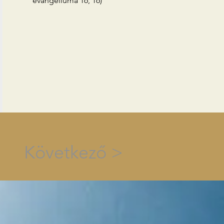
evangéliuma 16, 16)
Következő >