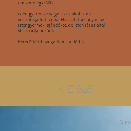
amikor megszólít).
Isten gyermeke vagy: Jézus által Isten
visszafogadott téged. Elveszítettük ugyan az
istengyermeki ajándékot, de Isten Jézus által
visszaadja nekünk.
Kéred? Kérd nyugodtan... a tiéd :)
< Előző
Győ