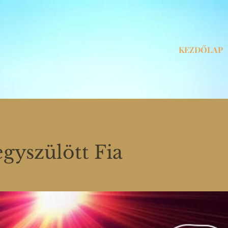
KEZDŐLAP
egyszülött Fia