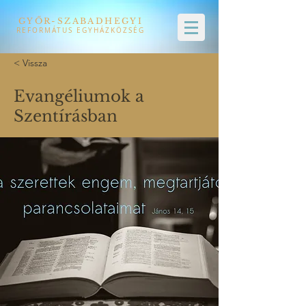
GYŐR-SZABADHEGYI
REFORMÁTUS EGYHÁZKÖZSÉG
< Vissza
Evangéliumok a
Szentírásban