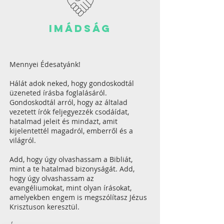
imádság
Mennyei Édesatyánk!
Hálát adok neked, hogy gondoskodtál
üzeneted írásba foglalásáról.
Gondoskodtál arról, hogy az általad
vezetett írók feljegyezzék csodáídat,
hatalmad jeleit és mindazt, amit
kijelentettél magadról, emberről és a
világról.
Add, hogy úgy olvashassam a Bibliát,
mint a te hatalmad bizonyságát. Add,
hogy úgy olvashassam az
evangéliumokat, mint olyan írásokat,
amelyekben engem is megszólítasz Jézus
Krisztuson keresztül.