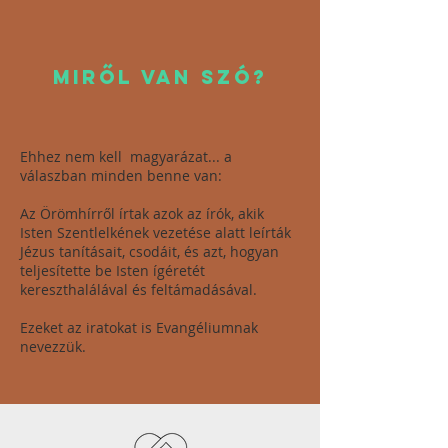
MIRŐL VAn szó?
Ehhez nem kell magyarázat... a
válaszban minden benne van:
Az Örömhírről írtak azok az írók, akik
Isten Szentlelkének vezetése alatt leírták
Jézus tanításait, csodáit, és azt, hogyan
teljesítette be Isten ígéretét
kereszthalálával és feltámadásával.
Ezeket az iratokat is Evangéliumnak
nevezzük.