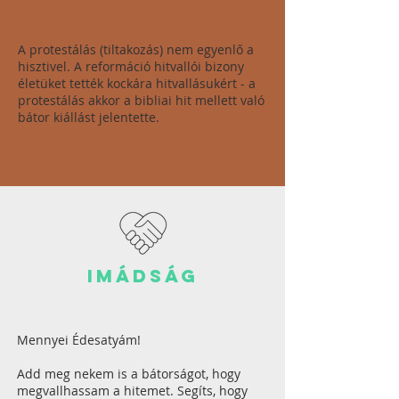
A protestálás (tiltakozás) nem egyenlő a
hisztivel. A reformáció hitvallói bizony
életüket tették kockára hitvallásukért - a
protestálás akkor a bibliai hit mellett való
bátor kiállást jelentette.
imádság
Mennyei Édesatyám!
Add meg nekem is a bátorságot, hogy
megvallhassam a hitemet. Segíts, hogy