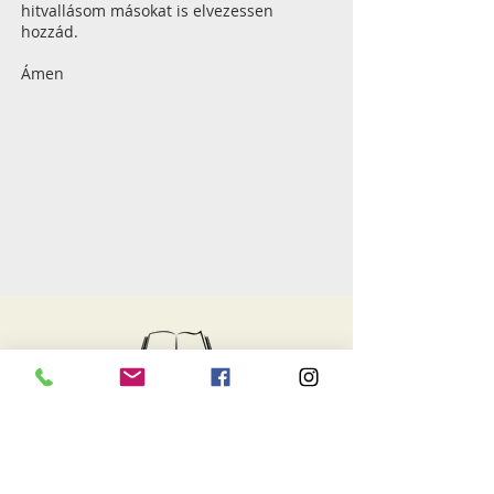
hitvallásom másokat is elvezessen
hozzád.
Ámen
igeszakasz
Péter és az apostolok így válaszoltak:
"Istennek kell inkább
engedelmeskednünk, mint az