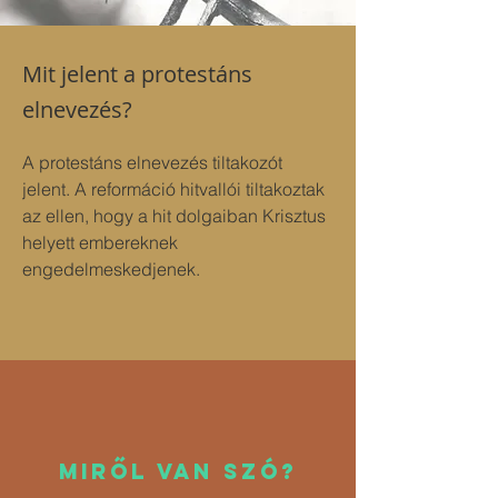
Mit jelent a protestáns
elnevezés?
A protestáns elnevezés tiltakozót 
jelent. A reformáció hitvallói tiltakoztak 
az ellen, hogy a hit dolgaiban Krisztus 
helyett embereknek 
engedelmeskedjenek.
MIRŐL VAn szó?