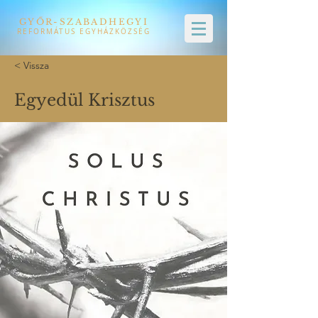
GYŐR-SZABADHEGYI
REFORMÁTUS EGYHÁZKÖZSÉG
< Vissza
Egyedül Krisztus