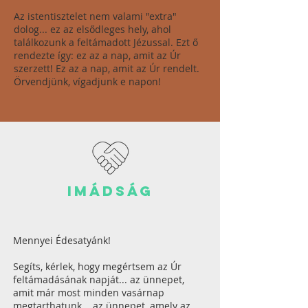
Az istentisztelet nem valami "extra"
dolog... ez az elsődleges hely, ahol
találkozunk a feltámadott Jézussal. Ezt ő
rendezte így: ez az a nap, amit az Úr
szerzett! Ez az a nap, amit az Úr rendelt.
Örvendjünk, vígadjunk e napon!
imádság
Mennyei Édesatyánk!
Segíts, kérlek, hogy megértsem az Úr
feltámadásának napját... az ünnepet,
amit már most minden vasárnap
megtarthatunk... az ünnepet, amely az