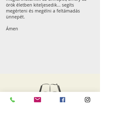
örök életben kiteljesedik... segíts
megérteni és megélni a feltámadás
ünnepét.
Ámen
igeszakasz
És legyetek háládatosak. A Krisztus
beszéde lakjék bennetek gazdagon
úgy, hogy tanítsátok egymást teljes
bölcsességgel, és intsétek egymást