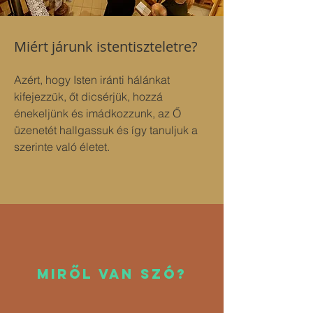
Miért járunk istentiszteletre?
Azért, hogy Isten iránti hálánkat 
kifejezzük, őt dicsérjük, hozzá 
énekeljünk és imádkozzunk, az Ő 
üzenetét hallgassuk és így tanuljuk a 
szerinte való életet.
MIRŐL VAn szó?