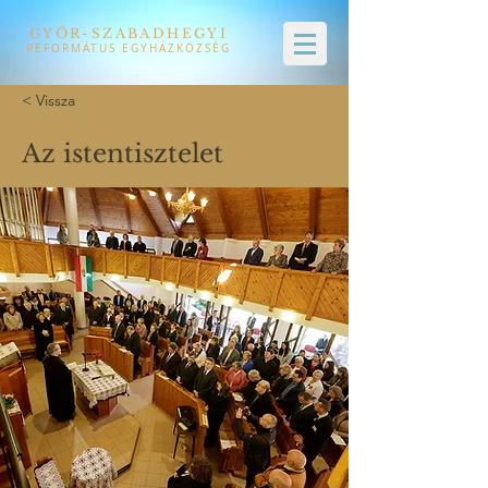
GYŐR-SZABADHEGYI
REFORMÁTUS EGYHÁZKÖZSÉG
< Vissza
Az istentisztelet