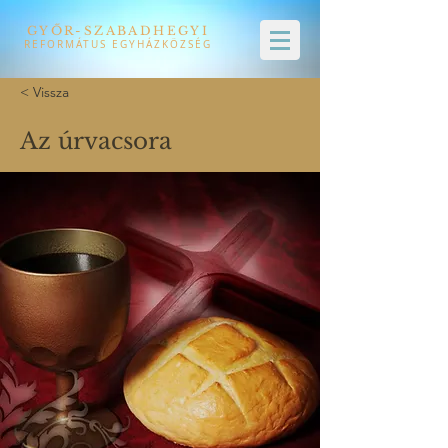
GYŐR-SZABADHEGYI
REFORMÁTUS EGYHÁZKÖZSÉG
< Vissza
Az úrvacsora