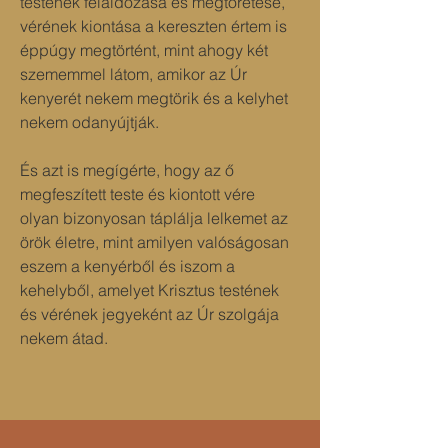
testének feláldozása és megtöretése, 
vérének kiontása a kereszten értem is 
éppúgy megtörtént, mint ahogy két 
szememmel látom, amikor az Úr 
kenyerét nekem megtörik és a kelyhet 
nekem odanyújtják. 
És azt is megígérte, hogy az ő 
megfeszített teste és kiontott vére 
olyan bizonyosan táplálja lelkemet az 
örök életre, mint amilyen valóságosan 
eszem a kenyérből és iszom a 
kehelyből, amelyet Krisztus testének 
és vérének jegyeként az Úr szolgája 
nekem átad.