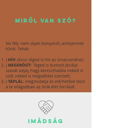
MIRŐL VAn szó?
Ne félj: nem olyan bonyolult, amilyennek
tűnik. Tehát:
)
HÍV:
Jézus téged is hív az úrvacsorához;
)
MEGERŐSÍT
: Téged is biztosít (királyi
szavát adja), hogy kereszthalála neked is
szól, neked is megváltást szerzett;
)
TÁPLÁL
: megmutatja és elérhetővé teszi
a te világodban az örök élet forrását
imádság