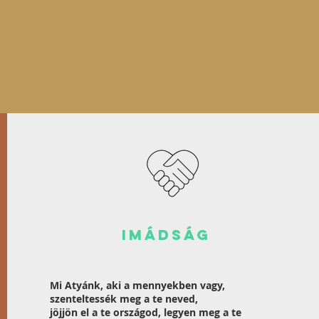
imádság
Mi Atyánk, aki a mennyekben vagy,
szenteltessék meg a te neved,
jöjjön el a te országod, legyen meg a te