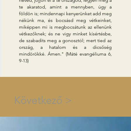
neved, jöjjön el a te országod, legyen meg a
te akaratod, amint a mennyben, úgy a
földön is; mindennapi kenyerünket add meg
nékünk ma, és bocsásd meg vétkeinket,
miképpen mi is megbocsátunk az ellenünk
vétkezőknek; és ne vigy minket kísértésbe,
de szabadíts meg a gonosztól; mert tied az
ország, a hatalom és a dicsőség
mindörökké. Ámen." (Máté evangéliuma 6,
9-13)
Következő >