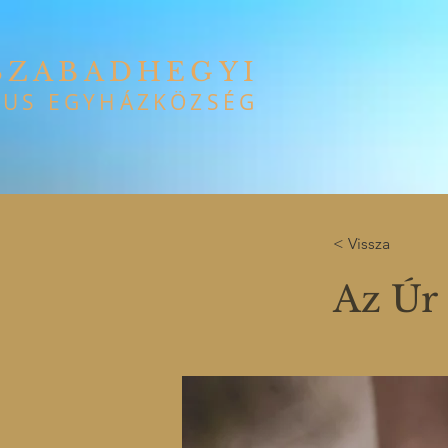
SZABADHEGYI
US EGYHÁZKÖZSÉG
< Vissza
Az Úr