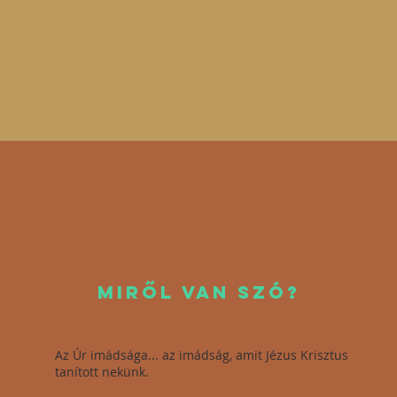
MIRŐL VAn szó?
Az Úr imádsága... az imádság, amit Jézus Krisztus
tanított nekünk.