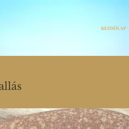
KEZDŐLAP
allás