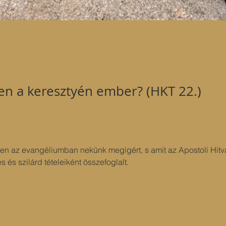
en a keresztyén ember? (HKT 22.)
sten az evangéliumban nekünk megígért, s amit az Apostoli Hitv
 és szilárd tételeiként összefoglalt.