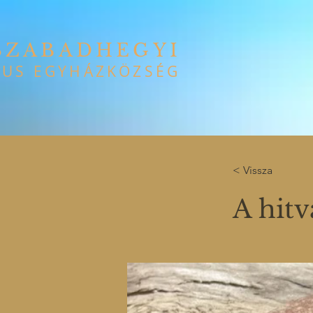
SZABADHEGYI
US EGYHÁZKÖZSÉG
< Vissza
A hitv