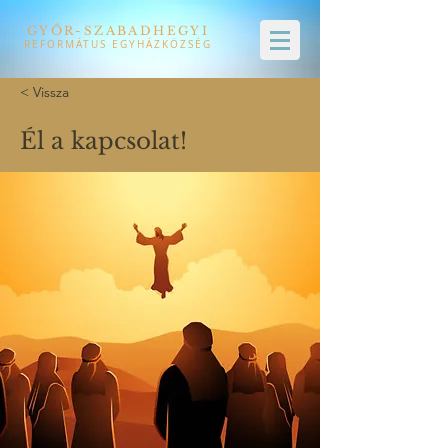
GYŐR-SZABADHEGYI
REFORMÁTUS EGYHÁZKÖZSÉG
< Vissza
Él a kapcsolat!