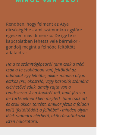
MIRŐL VAn szó?
Rendben, hogy felment az Atya
dicsőségébe - ami számunkra egylőre
egészen más dimenzió. De így te is
kapcsolatban lehetsz vele bármikor -
gondolj megint a felhőbe feltöltött
adataidra:
Ha a te számítógépedről (ami csak a tiéd,
csak a te szobádban van) feltöltöd az
adatokat egy felhőbe, akkor minden olyan
eszköz (PC, okosteló, vagy hasonló) számára
elérhetővé válik, amely rajta van a
rendszeren. Az a konkrét mű, amit Jézus a
mi történelmünkben megtett (ami csak ott
és csak akkor történt, amikor Jézus a földön
volt) "feltöltődött a felhőbe" - minden olyan
lélek számára elérhető, akik rácsatlakozik
Isten hálózatára.