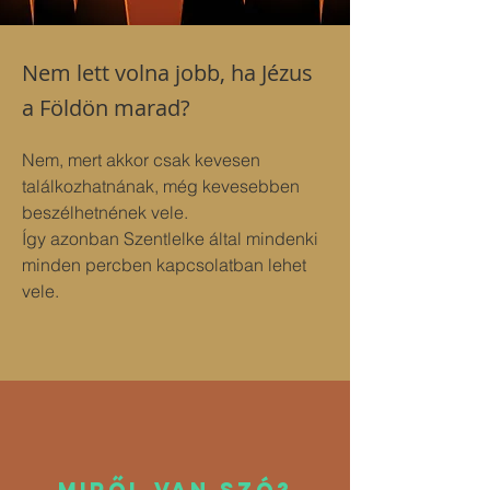
Nem lett volna jobb, ha Jézus
a Földön marad?
Nem, mert akkor csak kevesen 
találkozhatnának, még kevesebben 
beszélhetnének vele. 
Így azonban Szentlelke által mindenki 
minden percben kapcsolatban lehet 
vele.