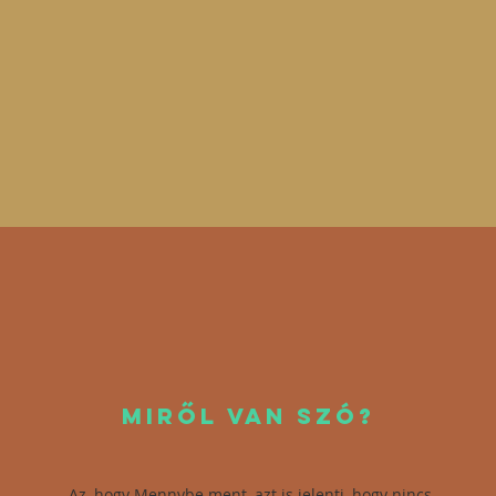
MIRŐL VAn szó?
Az, hogy Mennybe ment, azt is jelenti, hogy nincs