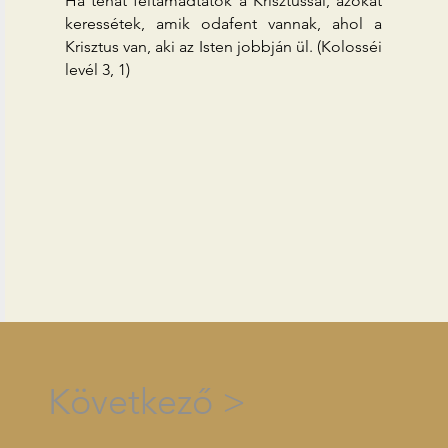
Ha tehát feltámadtatok a Krisztussal, azokat
keressétek, amik odafent vannak, ahol a
Krisztus van, aki az Isten jobbján ül. (Kolosséi
levél 3, 1)
Következő >