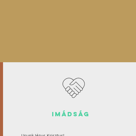
imádság
Urunk Jézus Krisztus!