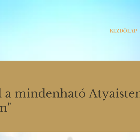
KEZDŐLAP
l a mindenható Atyaiste
n"