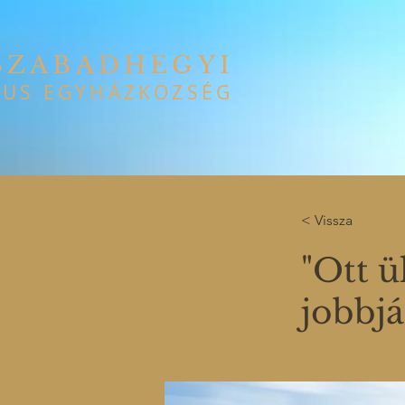
SZABADHEGYI
US EGYHÁZKÖZSÉG
< Vissza
"Ott ü
jobbjá