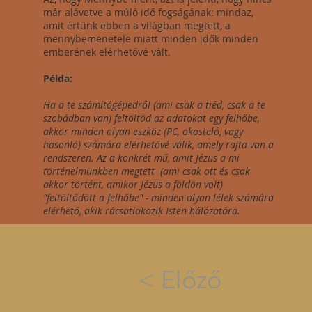
már alávetve a múló idő fogságának: mindaz,
amit értünk ebben a világban megtett, a
mennybemenetele miatt minden idők minden
emberének elérhetővé vált.
Példa:
Ha a te számítógépedről (ami csak a tiéd, csak a te
szobádban van) feltöltöd az adatokat egy felhőbe,
akkor minden olyan eszköz (PC, okosteló, vagy
hasonló) számára elérhetővé válik, amely rajta van a
rendszeren. Az a konkrét mű, amit Jézus a mi
történelmünkben megtett (ami csak ott és csak
akkor történt, amikor Jézus a földön volt)
"feltöltődött a felhőbe" - minden olyan lélek számára
elérhető, akik rácsatlakozik Isten hálózatára.
< Előző