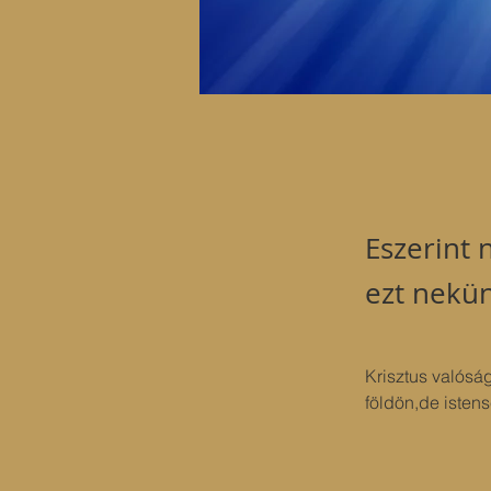
Eszerint 
ezt nekün
Krisztus valósá
földön,de istens