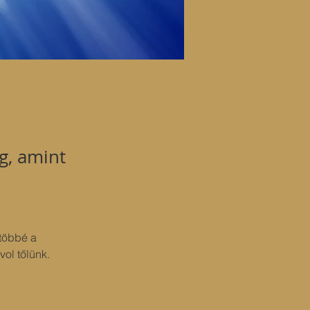
ig, amint
többé a 
vol tőlünk.