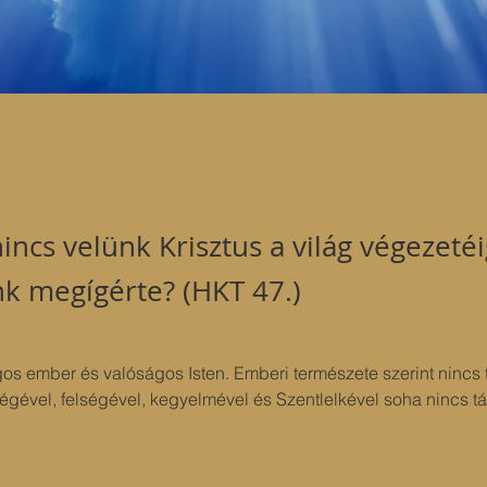
nincs velünk Krisztus a világ végezeté
k megígérte? (HKT 47.)
gos ember és valóságos Isten. Emberi természete szerint nincs 
égével, felségével, kegyelmével és Szentlelkével soha nincs tá