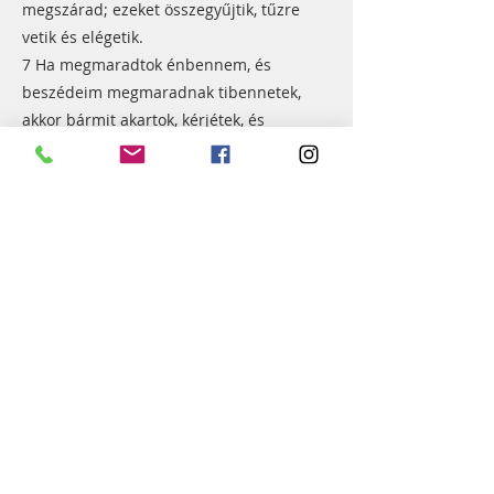
megszárad; ezeket összegyűjtik, tűzre
vetik és elégetik.
7 Ha megmaradtok énbennem, és
beszédeim megmaradnak tibennetek,
akkor bármit akartok, kérjétek, és
megadatik nektek.
8 Az lesz az én Atyám dicsősége, hogy sok
gyümölcsöt teremtek, és akkor a
tanítványaim lesztek.
Previous
Next
Győr-Szabadhegyi Református
Egyházközség
9028 - Győr, József Attila u. 31.
refszabadhegy@gmail.com