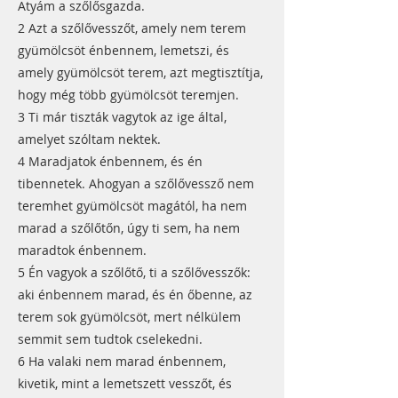
Atyám a szőlősgazda.
2 Azt a szőlővesszőt, amely nem terem
gyümölcsöt énbennem, lemetszi, és
amely gyümölcsöt terem, azt megtisztítja,
hogy még több gyümölcsöt teremjen.
3 Ti már tiszták vagytok az ige által,
amelyet szóltam nektek.
4 Maradjatok énbennem, és én
tibennetek. Ahogyan a szőlővessző nem
teremhet gyümölcsöt magától, ha nem
marad a szőlőtőn, úgy ti sem, ha nem
maradtok énbennem.
5 Én vagyok a szőlőtő, ti a szőlővesszők:
aki énbennem marad, és én őbenne, az
terem sok gyümölcsöt, mert nélkülem
semmit sem tudtok cselekedni.
6 Ha valaki nem marad énbennem,
kivetik, mint a lemetszett vesszőt, és