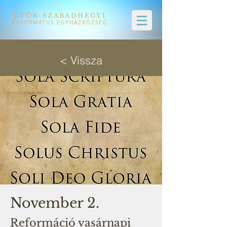
GYŐR-SZABADHEGYI
REFORMÁTUS EGYHÁZKÖZSÉG
< Vissza
November 2.
Reformáció vasárnapi