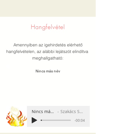
Hangfelvétel
Amennyiben az igehirdetés elérhető
hangfelvételen, az alábbi lejátszót elindítva
meghallgatható:
Nincs más név
Nincs más név
Szakács Sándor
-00:04