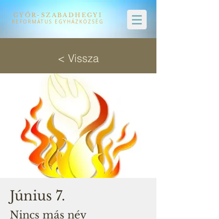
GYŐR-SZABADHEGYI
REFORMÁTUS EGYHÁZKÖZSÉG
< Vissza
Június 7.
Nincs más név