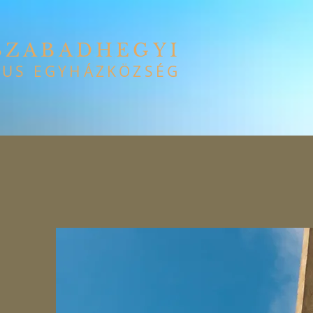
SZABADHEGYI
US EGYHÁZKÖZSÉG