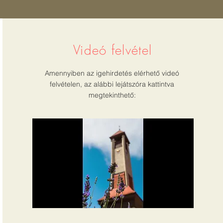
Videó felvétel
Amennyiben az igehirdetés elérhető videó
felvételen, az alábbi lejátszóra kattintva
megtekinthető: