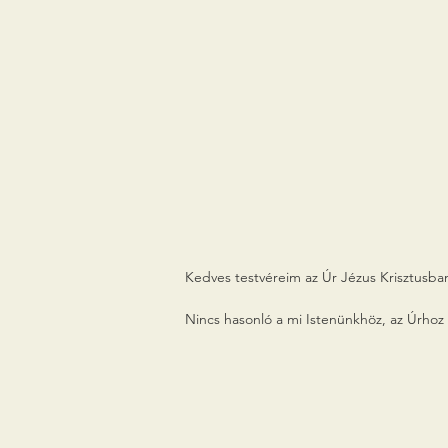
Kedves testvéreim az Úr Jézus Krisztusban
Nincs hasonló a mi Istenünkhöz, az Úrhoz 
róluk a békákat, amik ellepték Egyiptomo
Isten ugyanis elküldte Mózest és Áront azz
parancsának, aminek következtében az Úr 
volt a második és még nyolc következett 
eredt. Az Úr viszont harcolt népéért és n