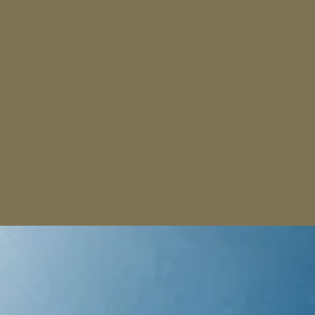
Úgy lesz, ahogyan mondod, hogy megtudd: 
zűnt a csapás. A fáraó viszont ezek után 
l népének és magának is. 

oly sokszor. Életének része az, hogy újra 
etetét. 

b. 

 akinek alárendeli idejét, erejét, akitől 
 Tudjuk, hogy az ókori világban a 
nként tiszteltette magát. A békát pedig 
e a szülésnél volt az asszonyok 
szrevehették volna, hogy nincs 
vel szembeszállni nem érdemes. Aki harcol 
vállalva ennek következményeit. Az ember 
erő és hatalom, szépség) mind mulandók. 