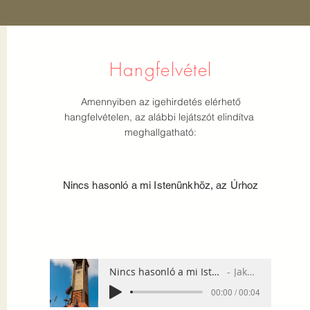
Hangfelvétel
Amennyiben az igehirdetés elérhető
hangfelvételen, az alábbi lejátszót elindítva
meghallgatható:
Nincs hasonló a mi Istenünkhöz, az Úrhoz
Nincs hasonló a mi Istenünkhöz, az Úrhoz
Jakab Enikő
00:00 / 00:04