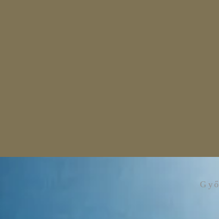
bizonyítva, hogy ő erősebb a fáraónál, Egy
Mózes megkérdezi a fáraót, hogy mikorra 
Nincs hasonló a mi Istenünkhöz, az Úrhoz. 
sem volt hajlandó elengedni a népet – am
Nincs hasonló a mi Istenünkhöz, az Úrhoz. 
és újra megemlékezik az Egyiptomból való c
Nincs hasonló a mi Istenünkhöz, az Úrhoz.

Egyedül Ő az Úr. Ő a mindeneket teremtő, 
Igen, a történelem folyamán, napjainkban i
várja élete problémáira a megoldást, a seg
többistenhit milyen elterjedt volt. Minden
Heket istennőben imádták, akit békaként, va
segítségére. 

Jahve viszont az ő népének kijelentette, h
hatalmasabb, erősebb Nála, aki uralkodik a
népéért, aki legyőzhetetlen. 

Győ
Az ember vagy elismeri az Urat egyedüli i
gyártotta istenségek, amikbe az ember vet