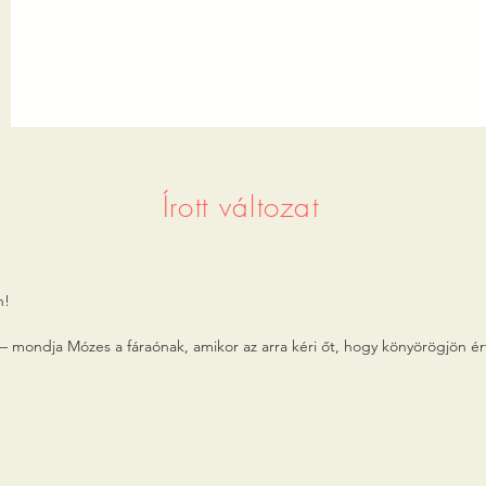
Írott változat
!

– mondja Mózes a fáraónak, amikor az arra kéri őt, hogy könyörögjön érte
t a fáraó engedetlensége következtében. 

al az üzenettel, hogy bocsássa el Izráel népét, hogy szolgálhassa az Urat.
újabb csapásként békákat küldött a fáraóra és népére. Tudjuk, hogy tíz
mire a fáraó kész volt elengedni a népet, de még miután el is engedte
em engedte, hogy visszajussanak az egyiptomi rabszolgaságba, ahonnan h