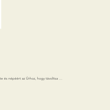
 és népéért az Úrhoz, hogy távolítsa el 
 A fáraó viszont ellene szegült az Úr 
 csapás érte Egyiptomot. Ezek közül ez 
 őket, megbánta és nemsokra rá utánuk 
atalmas kézzel szabadította ki őket, 