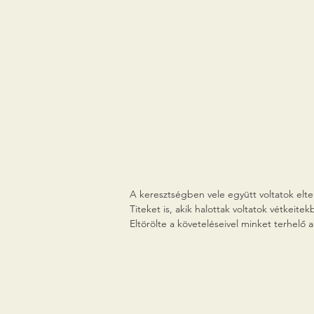
A keresztségben vele együtt voltatok elteme
Titeket is, akik halottak voltatok vétkei
Eltörölte a követeléseivel minket terhelő a
fejedelemségeket és a hatalmasságokat, n