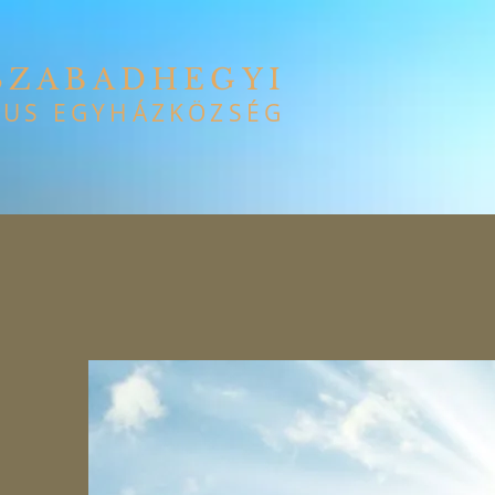
SZABADHEGYI
US EGYHÁZKÖZSÉG