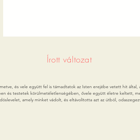
Írott változat
tve, és vele együtt fel is támadtatok az Isten erejébe vetett hit által, ak
tekben és testetek körülmetéletlenségében, ővele együtt életre keltett,
dóslevelet, amely minket vádolt, és eltávolította azt az útból, odaszegez
yilvánosan megszégyenítette őket, és Krisztusban diadalmaskodott rajt