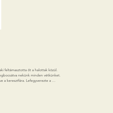
i feltámasztotta őt a halottak közül. 
 megbocsátva nekünk minden vétkünket. 
ve a keresztfára. Lefegyverezte a 
uk.