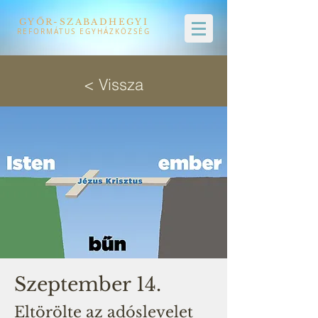
GYŐR-SZABADHEGYI
REFORMÁTUS EGYHÁZKÖZSÉG
< Vissza
Szeptember 14.
Eltörölte az adóslevelet