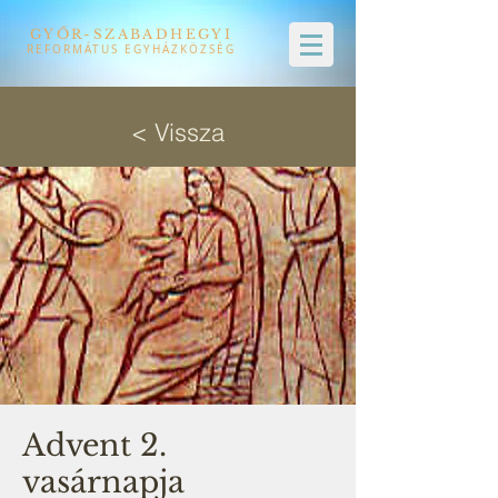
GYŐR-SZABADHEGYI
REFORMÁTUS EGYHÁZKÖZSÉG
< Vissza
Advent 2.
vasárnapja