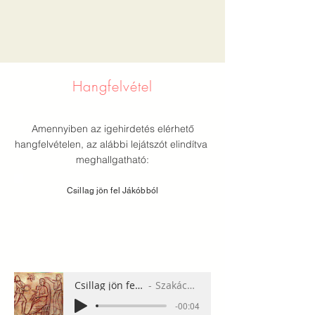
Hangfelvétel
Amennyiben az igehirdetés elérhető
hangfelvételen, az alábbi lejátszót elindítva
meghallgatható:
Csillag jön fel Jákóbból
Csillag jön fel Jákóbból
Szakács Sándor
-00:04