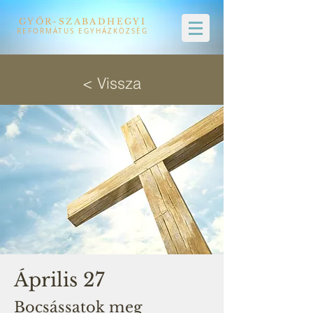
GYŐR-SZABADHEGYI
REFORMÁTUS EGYHÁZKÖZSÉG
< Vissza
Április 27
Bocsássatok meg