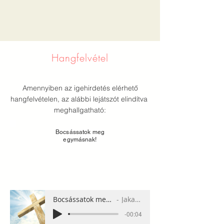
Hangfelvétel
Amennyiben az igehirdetés elérhető
hangfelvételen, az alábbi lejátszót elindítva
meghallgatható:
Bocsássatok meg
egymásnak!
Bocsássatok meg egymásnak!
Jakab Enikő
-00:04