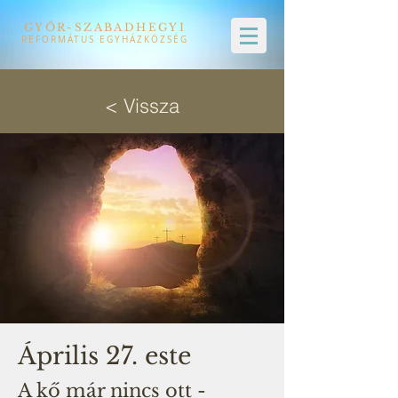
GYŐR-SZABADHEGYI
REFORMÁTUS EGYHÁZKÖZSÉG
< Vissza
Április 27. este
A kő már nincs ott -