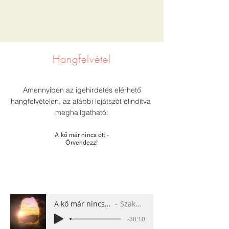
Hangfelvétel
Amennyiben az igehirdetés elérhető
hangfelvételen, az alábbi lejátszót elindítva
meghallgatható:
A kő már nincs ott -
Örvendezz!
A kő már nincs ott - Örvendezz!
Szakács Sándor
-30:10