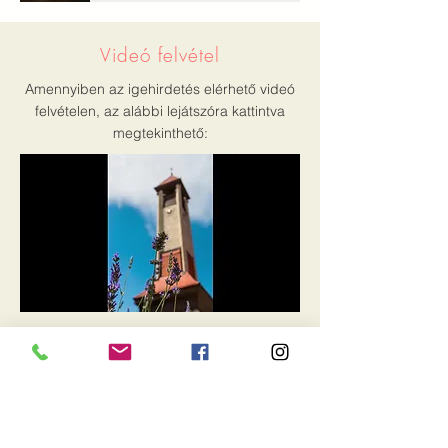
Videó felvétel
Amennyiben az igehirdetés elérhető videó
felvételen, az alábbi lejátszóra kattintva
megtekinthető:
Írott változat