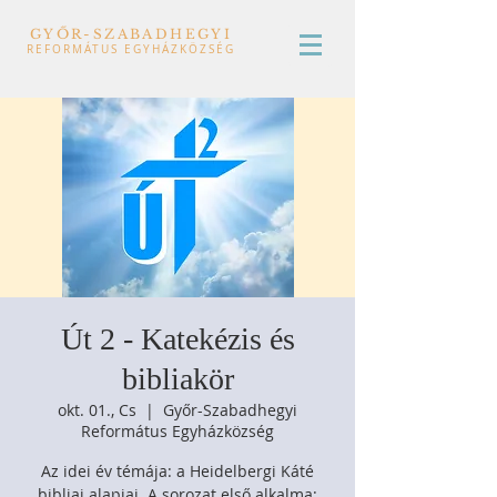
GYŐR-SZABADHEGYI
REFORMÁTUS EGYHÁZKÖZSÉG
Út 2 - Katekézis és
bibliakör
okt. 01., Cs
  |  
Győr-Szabadhegyi
Református Egyházközség
Az idei év témája: a Heidelbergi Káté
bibliai alapjai. A sorozat első alkalma: