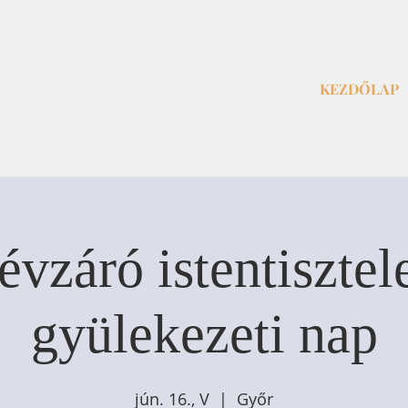
KEZDŐLAP
évzáró istentisztele
gyülekezeti nap
jún. 16., V
  |  
Győr