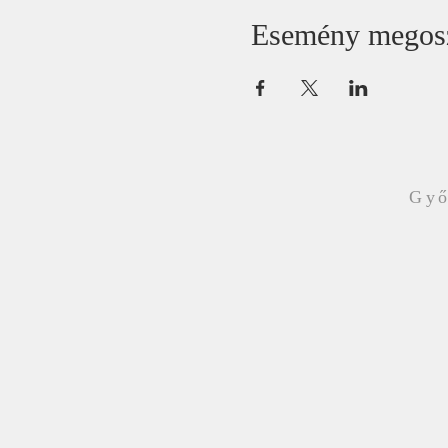
Esemény megos
Győ