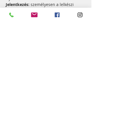
Jelentkezés: 
személyesen a lelkészi 
hivatalban. A részvételi díjat be lehet 
fizetni személyesen, vagy átutalással. 
Átutalásnál kérjük, hogy a közleménybe 
írja be: "Református bál"
Idén is lesz tombola: szívesen fogadunk 
ajándéktárgyakat a tombola sorsolásra!
Esemény megosztása
Győr-Szabadhegyi Református
Egyházközség
9028 - Győr, József Attila u. 31.