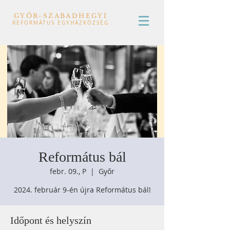
GYŐR-SZABADHEGYI
REFORMÁTUS EGYHÁZKÖZSÉG
Református bál
febr. 09., P
  |  
Győr
2024. február 9-én újra Református bál!
Időpont és helyszín