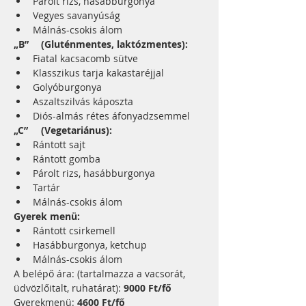
Párolt rizs, hasábburgonya
Vegyes savanyúság
Málnás-csokis álom
„B”	(Gluténmentes, laktózmentes):
Fiatal kacsacomb sütve
Klasszikus tarja kakastaréjjal
Golyóburgonya
Aszaltszilvás káposzta
Diós-almás rétes áfonyadzsemmel
„C”	(Vegetariánus):
Rántott sajt
Rántott gomba
Párolt rizs, hasábburgonya
Tartár
Málnás-csokis álom
Gyerek menü:
Rántott csirkemell
Hasábburgonya, ketchup
Málnás-csokis álom
A belépő ára: (tartalmazza a vacsorát, 
üdvözlőitalt, ruhatárat): 
9000 Ft/fő
Gyerekmenü: 
4600 Ft/fő