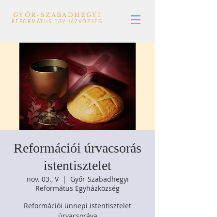
GYŐR-SZABADHEGYI
REFORMÁTUS EGYHÁZKÖZSÉG
Reformációi úrvacsorás
istentisztelet
nov. 03., V
  |  
Győr-Szabadhegyi
Református Egyházközség
Reformációi ünnepi istentisztelet
úrvacsoráva