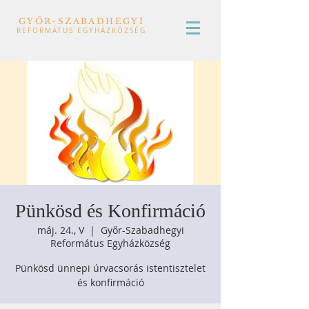
GYŐR-SZABADHEGYI
REFORMÁTUS EGYHÁZKÖZSÉG
Pünkösd és Konfirmáció
máj. 24., V
  |  
Győr-Szabadhegyi
Református Egyházközség
Pünkösd ünnepi úrvacsorás istentisztelet
és konfirmáció