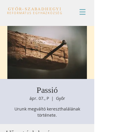
GYŐR-SZABADHEGYI
REFORMÁTUS EGYHÁZKÖZSÉG
Passió
ápr. 07., P
  |  
Győr
Urunk megváltó kereszthalálának
története.