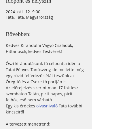
Időpont és helyszín
2024. okt. 12. 9:00
Tata, Tata, Magyarország
Bővebben:
Kedves Kirándulni Vágyó Családok, 
Hittanosok, kedves Testvérek!
Őszi kirándulásunk fő célpontja idén a 
Tatai Fényes Tanösvény, de mellette még 
egy rövid felfedező sétát teszünk az 
Öreg-tó és a Cseke-tó partján is.
Az előrejelzés szerint max. 17 fok lesz 
szombaton Tatán, picit napos, picit 
felhős, eső nem várható. 
Egy kis érdekes 
olvasnivaló
 Tata további 
kincseiről
A tervezett menetrend: