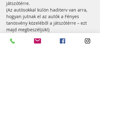
játszótérre. 
(Az autósokkal külön haditerv van arra, 
hogyan jutnak el az autók a Fényes 
tanösvény közeléből a játszótérre – ezt 
majd megbeszéljük!)
14:30 körül hazaindulás autókkal, 15:30-
16:00 felé hazaérkezés a templomhoz.
Jelentkezni az alábbi linken lehet, kérjük, 
hogy lehetőleg október 9. szerdáig, mert 
a csoportot be kell jelentenünk!
----------------------
JELENTKEZÉS
----------------------
 Áldást, békességet kívánva:
a Győr-Szabadhegyi Református 
Egyházközség hittanoktatói