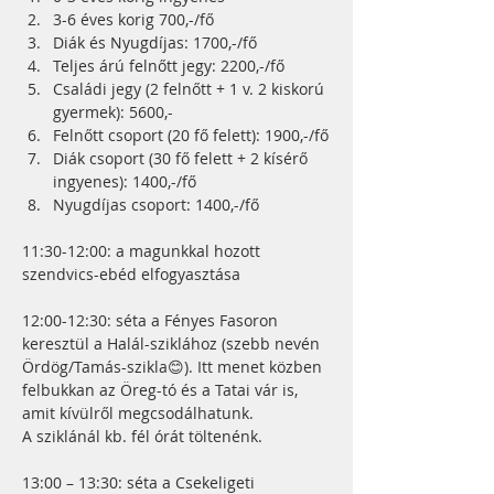
3-6 éves korig 700,-/fő
Diák és Nyugdíjas: 1700,-/fő
Teljes árú felnőtt jegy: 2200,-/fő
Családi jegy (2 felnőtt + 1 v. 2 kiskorú 
gyermek): 5600,-
Felnőtt csoport (20 fő felett): 1900,-/fő
Diák csoport (30 fő felett + 2 kísérő 
ingyenes): 1400,-/fő
Nyugdíjas csoport: 1400,-/fő
11:30-12:00: a magunkkal hozott 
szendvics-ebéd elfogyasztása
12:00-12:30: séta a Fényes Fasoron 
keresztül a Halál-sziklához (szebb nevén 
Ördög/Tamás-szikla😊). Itt menet közben 
felbukkan az Öreg-tó és a Tatai vár is, 
amit kívülről megcsodálhatunk.
A sziklánál kb. fél órát töltenénk.
13:00 – 13:30: séta a Csekeligeti 