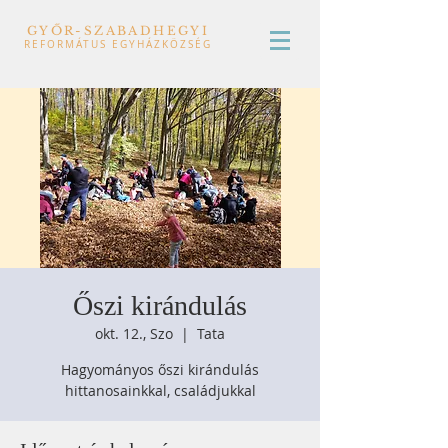
GYŐR-SZABADHEGYI
REFORMÁTUS EGYHÁZKÖZSÉG
Őszi kirándulás
okt. 12., Szo
  |  
Tata
Hagyományos őszi kirándulás
hittanosainkkal, családjukkal