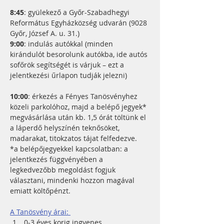
8:45
: gyülekező a Győr-Szabadhegyi 
Református Egyházközség udvarán (9028 
Győr, József A. u. 31.)
9:00
: indulás autókkal (minden 
kirándulót besorolunk autókba, ide autós 
sofőrök segítségét is várjuk – ezt a 
jelentkezési űrlapon tudják jelezni)
10:00
: érkezés a Fényes Tanösvényhez 
közeli parkolóhoz, majd a belépő jegyek* 
megvásárlása után kb. 1,5 órát töltünk el 
a láperdő helyszínén teknősöket, 
madarakat, titokzatos tájat felfedezve.
*a belépőjegyekkel kapcsolatban: a 
jelentkezés függvényében a 
legkedvezőbb megoldást fogjuk 
választani, mindenki hozzon magával 
emiatt költőpénzt.
A Tanösvény árai: 
0-3 éves korig ingyenes