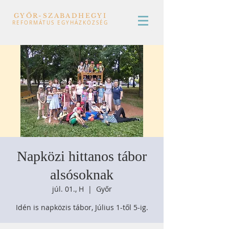
GYŐR-SZABADHEGYI
REFORMÁTUS EGYHÁZKÖZSÉG
Napközi hittanos tábor
alsósoknak
júl. 01., H
  |  
Győr
Idén is napközis tábor, Július 1-től 5-ig.