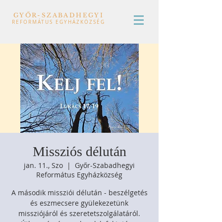
GYŐR-SZABADHEGYI
REFORMÁTUS EGYHÁZKÖZSÉG
Missziós délután
jan. 11., Szo
  |  
Győr-Szabadhegyi
Református Egyházközség
A második missziói délután - beszélgetés
és eszmecsere gyülekezetünk
missziójáról és szeretetszolgálatáról.