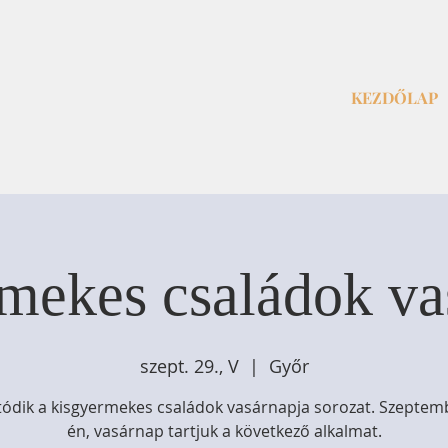
KEZDŐLAP
mekes családok va
szept. 29., V
  |  
Győr
tódik a kisgyermekes családok vasárnapja sorozat. Szeptem
én, vasárnap tartjuk a következő alkalmat.