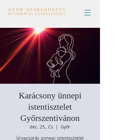
GYŐR-SZABADHEGYI
REFORMÁTUS EGYHÁZKÖZSÉG
Karácsony ünnepi
istentisztelet
Győrszentivánon
dec. 25., Cs
  |  
Győr
Úrvacsorás ünnepi istentisztelet