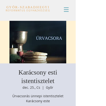
GYŐR-SZABADHEGYI
REFORMÁTUS EGYHÁZKÖZSÉG
Karácsony esti
istentisztelet
dec. 25., Cs
  |  
Győr
Úrvacsorás ünnepi istentisztelet
Karácsony este