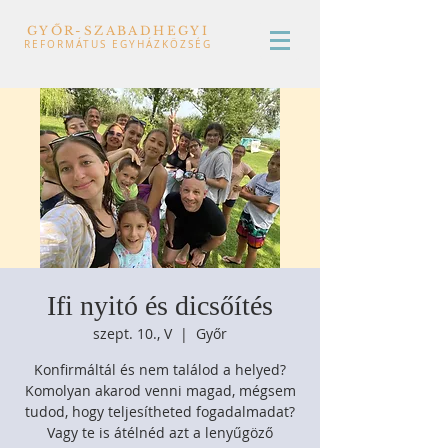
GYŐR-SZABADHEGYI
REFORMÁTUS EGYHÁZKÖZSÉG
Ifi nyitó és dicsőítés
szept. 10., V
  |  
Győr
Konfirmáltál és nem találod a helyed?
Komolyan akarod venni magad, mégsem
tudod, hogy teljesítheted fogadalmadat?
Vagy te is átélnéd azt a lenyűgöző