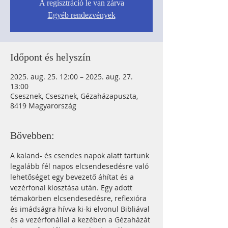
A regisztráció le van zárva
Egyéb rendezvények
Időpont és helyszín
2025. aug. 25. 12:00 – 2025. aug. 27.
13:00
Csesznek, Csesznek, Gézaházapuszta,
8419 Magyarország
Bővebben:
A kaland- és csendes napok alatt tartunk 
legalább fél napos elcsendesedésre való 
lehetőséget egy bevezető áhítat és a 
vezérfonal kiosztása után. Egy adott 
témakörben elcsendesedésre, reflexióra 
és imádságra hívva ki-ki elvonul Bibliával 
és a vezérfonállal a kezében a Gézaházát 