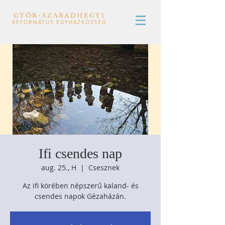
GYŐR-SZABADHEGYI
REFORMÁTUS EGYHÁZKÖZSÉG
Ifi csendes nap
aug. 25., H
  |  
Csesznek
Az ifi körében népszerű kaland- és
csendes napok Gézaházán.