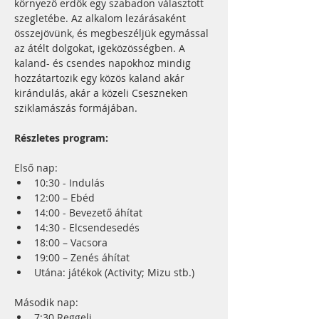
környező erdők egy szabadon választott 
szegletébe. Az alkalom lezárásaként 
összejövünk, és megbeszéljük egymással 
az átélt dolgokat, igeközösségben. A 
kaland- és csendes napokhoz mindig 
hozzátartozik egy közös kaland akár 
kirándulás, akár a közeli Cseszneken 
sziklamászás formájában. 
Részletes program:
Első nap:
10:30 - Indulás
12:00 – Ebéd
14:00 - Bevezető áhítat
14:30 - Elcsendesedés
18:00 – Vacsora
19:00 – Zenés áhítat
Utána: játékok (Activity; Mizu stb.)
Második nap:
7:30 Reggeli