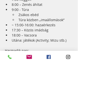
8:00 – Zenés áhítat
9:00 - Túra
Zsákos ebéd
Túra közben „imaállomások”
~ 15:00-16:00: hazaérkezés
17:30 – Közös imádság
18:00 – Vacsora
Utána: játékok (Activity; Mizu stb.)
Harmadik nap:
7:30 – Reggeli
8:00 – Áhítat / vezérfonal
8:30 – Egyéni elcsendesedés
12:30 – Ebéd
13:30: Igeközösség / 
„morzsaszedegetés”
~15:00: Hazaindulás
Részvételi díj: 10.000 Ft