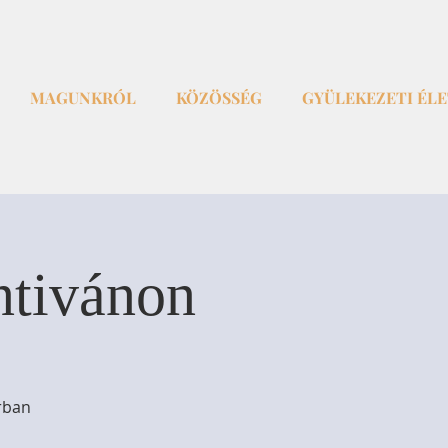
MAGUNKRÓL
KÖZÖSSÉG
GYÜLEKEZETI ÉL
ntivánon
rban