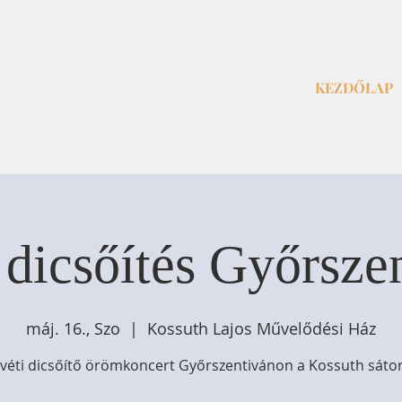
KEZDŐLAP
 dicsőítés Győrsze
máj. 16., Szo
  |  
Kossuth Lajos Művelődési Ház
véti dicsőítő örömkoncert Győrszentivánon a Kossuth sáto