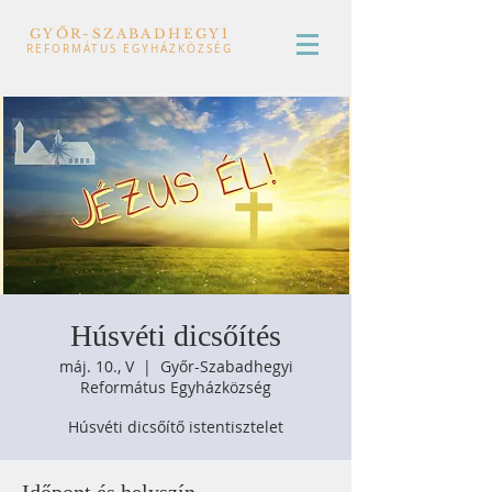
GYŐR-SZABADHEGYI
REFORMÁTUS EGYHÁZKÖZSÉG
Húsvéti dicsőítés
máj. 10., V
  |  
Győr-Szabadhegyi
Református Egyházközség
Húsvéti dicsőítő istentisztelet