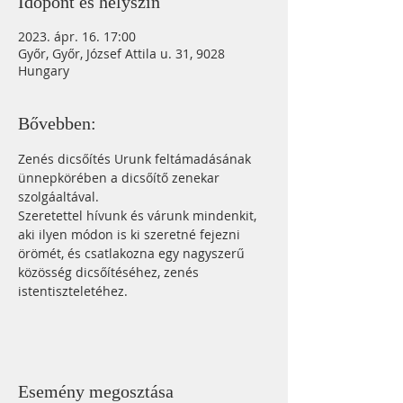
Időpont és helyszín
2023. ápr. 16. 17:00
Győr, Győr, József Attila u. 31, 9028
Hungary
Bővebben:
Zenés dicsőítés Urunk feltámadásának 
ünnepkörében a dicsőítő zenekar 
szolgáaltával.
Szeretettel hívunk és várunk mindenkit, 
aki ilyen módon is ki szeretné fejezni 
örömét, és csatlakozna egy nagyszerű 
közösség dicsőítéséhez, zenés 
istentiszteletéhez.
Esemény megosztása