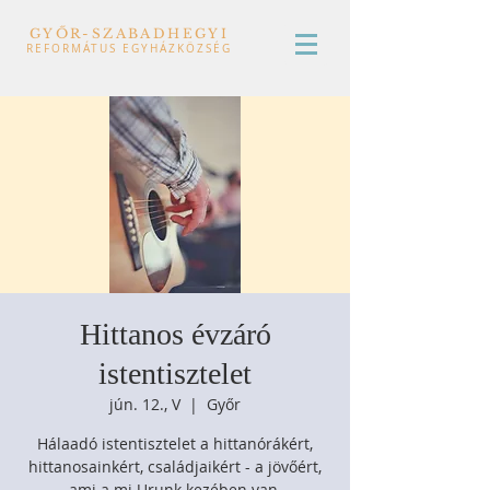
GYŐR-SZABADHEGYI
REFORMÁTUS EGYHÁZKÖZSÉG
Hittanos évzáró
istentisztelet
jún. 12., V
  |  
Győr
Hálaadó istentisztelet a hittanórákért,
hittanosainkért, családjaikért - a jövőért,
ami a mi Urunk kezében van.