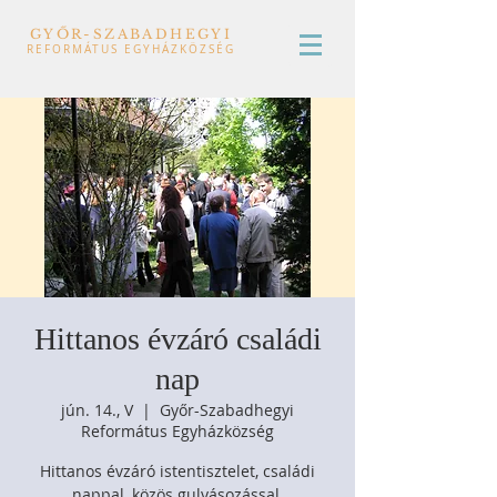
GYŐR-SZABADHEGYI
REFORMÁTUS EGYHÁZKÖZSÉG
Hittanos évzáró családi
nap
jún. 14., V
  |  
Győr-Szabadhegyi
Református Egyházközség
Hittanos évzáró istentisztelet, családi
nappal, közös gulyásozással.