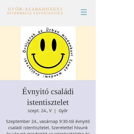
GYŐR-SZABADHEGYI
REFORMÁTUS EGYHÁZKÖZSÉG
Évnyitó családi
istentisztelet
szept. 24., V
  |  
Győr
Szeptember 24., vasárnap 9:30-tól évnyitó
családi istentisztelet. Szeretettel hívunk
és várunk mindenkit az istentiszteletre és