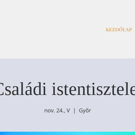
KEZDŐLAP
saládi istentisztel
nov. 24., V
  |  
Győr