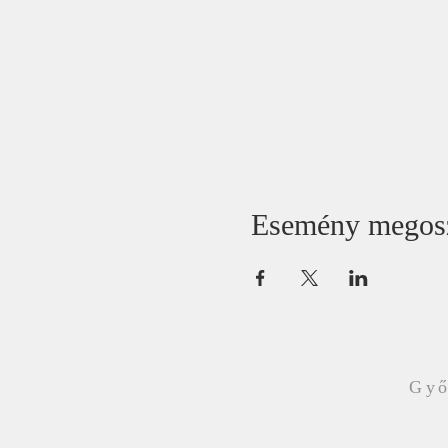
Esemény megos
Győ