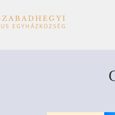
SZABADHEGYI
US EGYHÁZKÖZSÉG
C